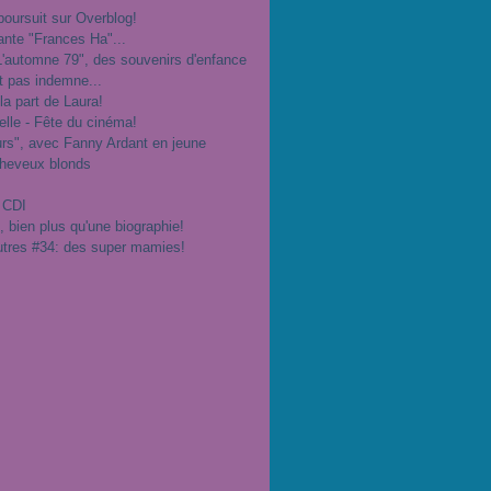
poursuit sur Overblog!
ante "Frances Ha"...
"L'automne 79", des souvenirs d'enfance
t pas indemne...
 la part de Laura!
velle - Fête du cinéma!
urs", avec Fanny Ardant en jeune
cheveux blonds
 CDI
", bien plus qu'une biographie!
utres #34: des super mamies!