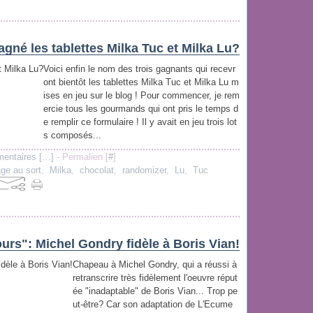
agné les tablettes Milka Tuc et Milka Lu?
Voici enfin le nom des trois gagnants qui recevr
ont bientôt les tablettes Milka Tuc et Milka Lu m
ises en jeu sur le blog ! Pour commencer, je rem
ercie tous les gourmands qui ont pris le temps d
e remplir ce formulaire ! Il y avait en jeu trois lot
s composés...
entaires [
…
]
- Permalien [
#
]
age au sort
,
Milka
,
chocolat
,
randomizer
,
Lu
,
Tuc
urs": Michel Gondry fidèle à Boris Vian!
Chapeau à Michel Gondry, qui a réussi à
retranscrire très fidèlement l'oeuvre réput
ée "inadaptable" de Boris Vian... Trop pe
ut-être? Car son adaptation de L'Ecume