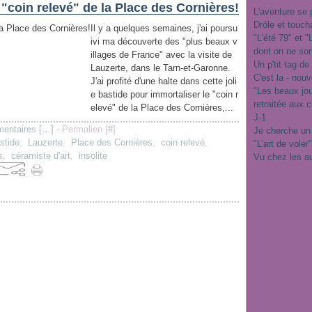
e "coin relevé" de la Place des Cornières!
L'aventure se 
Drôle et touch
Il y a quelques semaines, j'ai poursu
"L'été 79" et 
ivi ma découverte des "plus beaux v
dont on ne sor
illages de France" avec la visite de
Un p'tit tag de
Lauzerte, dans le Tarn-et-Garonne.
C'est la - nou
J'ai profité d'une halte dans cette joli
"Les beaux jo
e bastide pour immortaliser le "coin r
retraitée aux 
elevé" de la Place des Cornières,...
J-1
entaires [
…
]
- Permalien [
#
]
Je cherche un
stide
,
Lauzerte
,
Place des Cornières
,
coin relevé
,
"L'art de voler
s
,
céramiste d'art
,
insolite
Vu chez les a