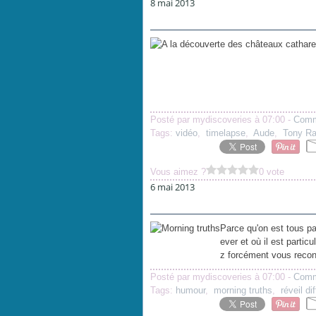
8 mai 2013
Posté par mydiscoveries à 07:00 -
Comm
Tags:
vidéo
,
timelapse
,
Aude
,
Tony R
Vous aimez ?
0 vote
6 mai 2013
Parce qu'on est tous par
ever et où il est particu
z forcément vous reconn
Posté par mydiscoveries à 07:00 -
Comm
Tags:
humour
,
morning truths
,
réveil dif