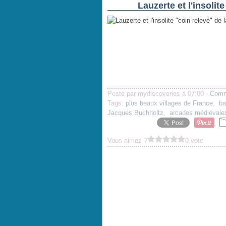
Lauzerte et l'insolit
Posté par mydiscoveries à 07:00 -
Comm
Tags:
plus beaux villages de France
,
ba
Jacques Buchholtz
,
arcades médiévale
Vous aimez ?
0 vote