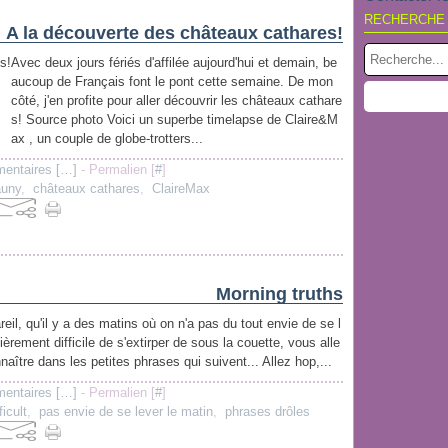
RECHERCHE
A la découverte des châteaux cathares!
Avec deux jours fériés d'affilée aujourd'hui et demain, be
aucoup de Français font le pont cette semaine. De mon
côté, j'en profite pour aller découvrir les châteaux cathare
s! Source photo Voici un superbe timelapse de Claire&M
ax , un couple de globe-trotters...
entaires [
…
]
- Permalien [
#
]
auny
,
châteaux cathares
,
ClaireMax
Morning truths
eil, qu'il y a des matins où on n'a pas du tout envie de se l
lièrement difficile de s'extirper de sous la couette, vous alle
aître dans les petites phrases qui suivent... Allez hop,...
entaires [
…
]
- Permalien [
#
]
ficult
,
pas envie de se lever le matin
,
phrases drôles