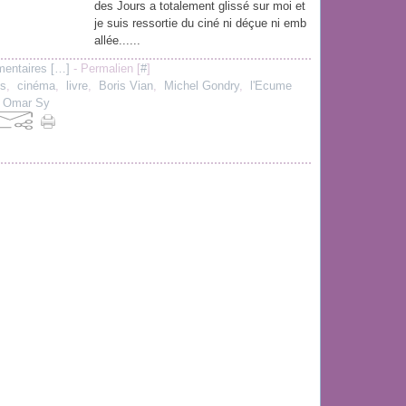
des Jours a totalement glissé sur moi et
je suis ressortie du ciné ni déçue ni emb
allée......
entaires [
…
]
- Permalien [
#
]
is
,
cinéma
,
livre
,
Boris Vian
,
Michel Gondry
,
l'Ecume
,
Omar Sy