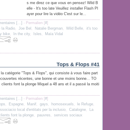
s me direz ce que vous en pensez! Wild B
elle - It's too late Veuillez installer Flash Pl
ayer pour lire la vidéo C'est sur le...
entaires [
…
]
- Permalien [
#
]
 la Radio
,
Joe Bel
,
Natalie Bergman
,
Wild Belle
,
it's too
y bike
,
In the city
,
Isles
,
Maïa Vidal
Tops & Flops #41
e la catégorie "Tops & Flops", qui consiste à vous faire part
écouvertes récentes, une bonne et une moins bonne... TO
 clients font la plonge Miquel a 48 ans et il a passé la moiti
entaires [
…
]
- Permalien [
#
]
lops
,
Espagne
,
Manif
,
gays
,
homosexuels
,
le Refuge
,
ssociacio local d'entitats per la inclusio
,
Catalogne
,
La
clients font la plonge
,
pauvres
,
services sociaux