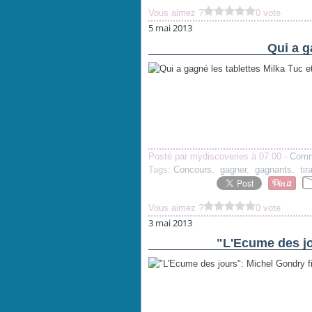
Vous aimez ?
0 vote
5 mai 2013
Qui a g
Posté par mydiscoveries à 07:00 -
Comm
Tags:
Concours
,
gagner
,
gagnants
,
tir
Vous aimez ?
0 vote
3 mai 2013
"L'Ecume des jo