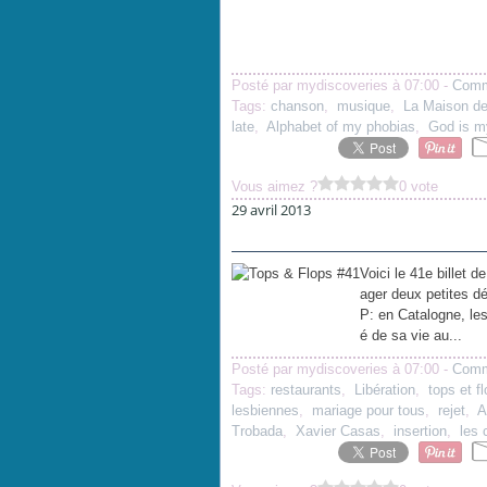
Posté par mydiscoveries à 07:00 -
Comm
Tags:
chanson
,
musique
,
La Maison de
late
,
Alphabet of my phobias
,
God is m
Vous aimez ?
0 vote
29 avril 2013
Voici le 41e billet d
ager deux petites d
P: en Catalogne, les
é de sa vie au...
Posté par mydiscoveries à 07:00 -
Comm
Tags:
restaurants
,
Libération
,
tops et f
lesbiennes
,
mariage pour tous
,
rejet
,
A
Trobada
,
Xavier Casas
,
insertion
,
les 