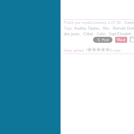
Posté par mydiscoveries à 07:00 -
Comm
Tags:
Audrey Tautou
,
film
,
Romain Dur
des jours
,
Chloé
,
Colin
,
Gad Elmaleh
Vous aimez ?
0 vote