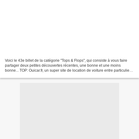
Voici le 43e billet de la catégorie "Tops & Flops", qui consiste à vous faire
partager deux petites découvertes récentes, une bonne et une moins
bonne... TOP: Ouicar.fr, un super site de location de voiture entre particuliers!
Née dans le giron de Zilok...