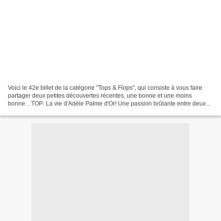
Voici le 42e billet de la catégorie "Tops & Flops", qui consiste à vous faire
partager deux petites découvertes récentes, une bonne et une moins
bonne... TOP: La vie d'Adèle Palme d'Or! Une passion brûlante entre deux
jeunes femmes, La vie d’Adèle du...