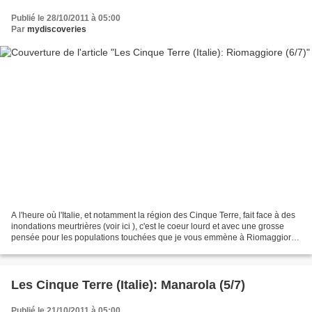
Publié le 28/10/2011 à 05:00
Par
mydiscoveries
A l'heure où l'Italie, et notamment la région des Cinque Terre, fait face à des
inondations meurtrières (voir ici ), c'est le coeur lourd et avec une grosse
pensée pour les populations touchées que je vous emmène à Riomaggiore.
J'espère que ce village...
Les Cinque Terre (Italie): Manarola (5/7)
Publié le 21/10/2011 à 05:00