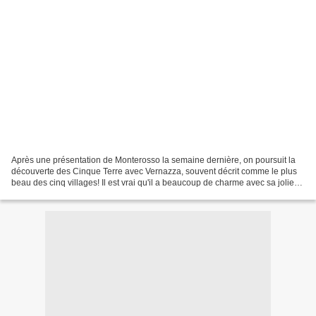
Après une présentation de Monterosso la semaine dernière, on poursuit la
découverte des Cinque Terre avec Vernazza, souvent décrit comme le plus
beau des cinq villages! Il est vrai qu'il a beaucoup de charme avec sa jolie
place colorée qui donne sur un...