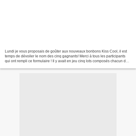
Lundi je vous proposais de goûter aux nouveaux bonbons Kiss Cool, il est
temps de dévoiler le nom des cinq gagnants! Merci à tous les participants
qui ont rempli ce formulaire ! Il y avait en jeu cinq lots composés chacun de
trois paquets de bonbons Kiss...