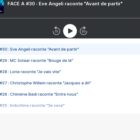
FACE A #30 : Eve Angeli raconte "Avant de partir"
#30 : Eve Angeli raconte "Avant de partir"
#29 : MC Solaar raconte "Bouge de là"
28 : Lorie raconte "Je vais vite"
#27 : Christophe Willem raconte "Jacques a dit"
#26 : Chimène Badi raconte "Entre nous"
#25 : Indochine raconte "3e sexe"
#24 : Zaho raconte "C'est chelou"
#23 : Patrick Bruel raconte "Au café des délices"
#22 : Kyo raconte "Le chemin"