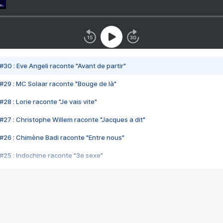
#30 : Eve Angeli raconte "Avant de partir"
#29 : MC Solaar raconte "Bouge de là"
28 : Lorie raconte "Je vais vite"
#27 : Christophe Willem raconte "Jacques a dit"
#26 : Chimène Badi raconte "Entre nous"
#25 : Indochine raconte "3e sexe"
#24 : Zaho raconte "C'est chelou"
#23 : Patrick Bruel raconte "Au café des délices"
#22 : Kyo raconte "Le chemin"