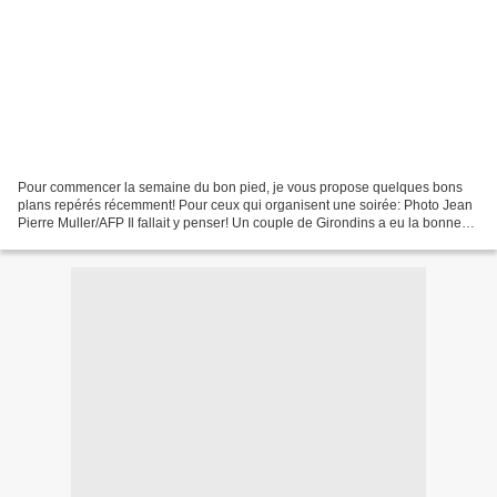
Pour commencer la semaine du bon pied, je vous propose quelques bons
plans repérés récemment! Pour ceux qui organisent une soirée: Photo Jean
Pierre Muller/AFP Il fallait y penser! Un couple de Girondins a eu la bonne
idée de louer des bus-hôtels de 18...