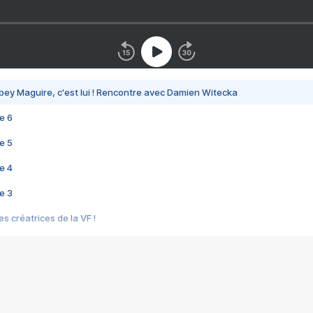
bey Maguire, c'est lui ! Rencontre avec Damien Witecka
e 6
e 5
e 4
e 3
s créatrices de la VF !
e 2
e 1
e Mektoub My Love arrive enfin ! Rencontre avec Shaïn Boumedine et Sal