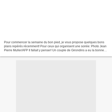
Pour commencer la semaine du bon pied, je vous propose quelques bons
plans repérés récemment! Pour ceux qui organisent une soirée: Photo Jean
Pierre Muller/AFP Il fallait y penser! Un couple de Girondins a eu la bonne
idée de louer des bus-hôtels de 18...