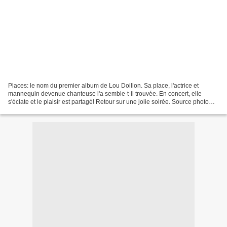
Places: le nom du premier album de Lou Doillon. Sa place, l'actrice et
mannequin devenue chanteuse l'a semble-t-il trouvée. En concert, elle
s'éclate et le plaisir est partagé! Retour sur une jolie soirée. Source photo
Deux mois après le concert d'Olivia...