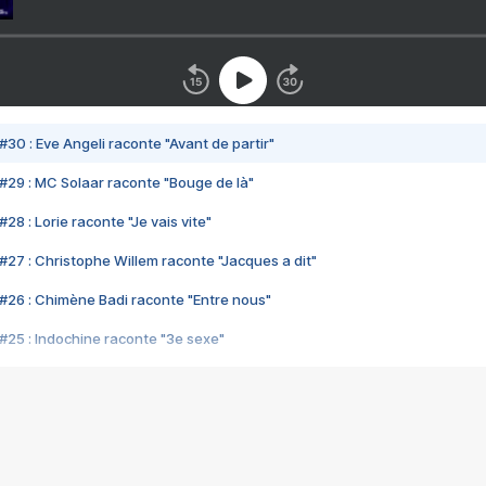
#30 : Eve Angeli raconte "Avant de partir"
#29 : MC Solaar raconte "Bouge de là"
28 : Lorie raconte "Je vais vite"
#27 : Christophe Willem raconte "Jacques a dit"
#26 : Chimène Badi raconte "Entre nous"
#25 : Indochine raconte "3e sexe"
#24 : Zaho raconte "C'est chelou"
#23 : Patrick Bruel raconte "Au café des délices"
#22 : Kyo raconte "Le chemin"