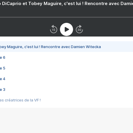
 DiCaprio et Tobey Maguire, c'est lui ! Rencontre avec Dam
bey Maguire, c'est lui ! Rencontre avec Damien Witecka
e 6
e 5
e 4
e 3
s créatrices de la VF !
e 2
e 1
e Mektoub My Love arrive enfin ! Rencontre avec Shaïn Boumedine et Sal