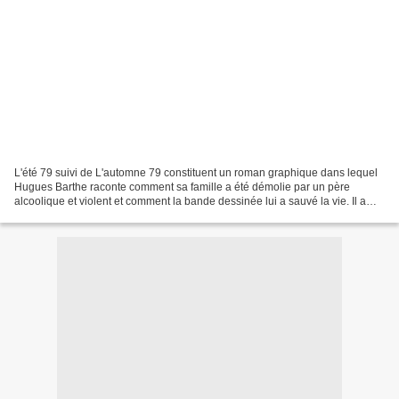
L'été 79 suivi de L'automne 79 constituent un roman graphique dans lequel
Hugues Barthe raconte comment sa famille a été démolie par un père
alcoolique et violent et comment la bande dessinée lui a sauvé la vie. Il a
fallu vingt ans à l'auteur pour réussir...