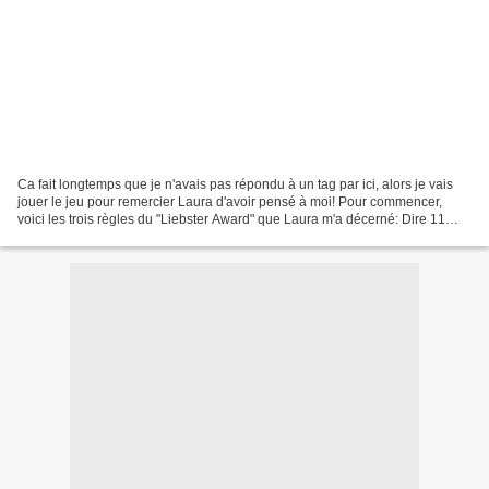
Ca fait longtemps que je n'avais pas répondu à un tag par ici, alors je vais
jouer le jeu pour remercier Laura d'avoir pensé à moi! Pour commencer,
voici les trois règles du "Liebster Award" que Laura m'a décerné: Dire 11
choses sur soi (facultatif) Répondre...