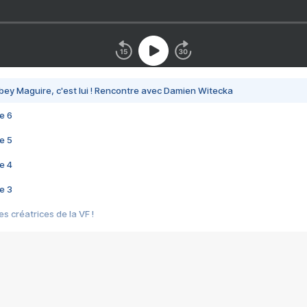
bey Maguire, c'est lui ! Rencontre avec Damien Witecka
e 6
e 5
e 4
e 3
s créatrices de la VF !
e 2
e 1
e Mektoub My Love arrive enfin ! Rencontre avec Shaïn Boumedine et Sal