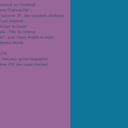
poursuit sur Overblog!
ante "Frances Ha"...
"L'automne 79", des souvenirs d'enfance
t pas indemne...
 la part de Laura!
velle - Fête du cinéma!
urs", avec Fanny Ardant en jeune
cheveux blonds
 CDI
", bien plus qu'une biographie!
utres #34: des super mamies!