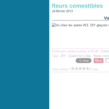
fleurs comestibles
24 février 2013
Vu
Posté par mydiscoveries à 05:00 -
Comm
Tags:
DIY
,
Queen for a day
,
fleurs com
Vous aimez ?
0 vote