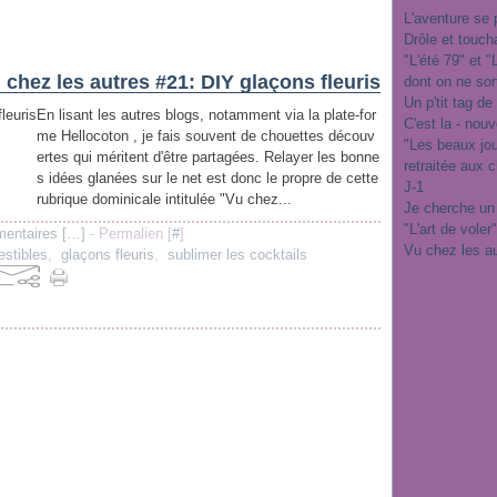
L'aventure se 
Drôle et touch
"L'été 79" et 
 chez les autres #21: DIY glaçons fleuris
dont on ne sor
Un p'tit tag de
En lisant les autres blogs, notamment via la plate-for
C'est la - nou
me Hellocoton , je fais souvent de chouettes découv
"Les beaux jo
ertes qui méritent d'être partagées. Relayer les bonne
retraitée aux 
s idées glanées sur le net est donc le propre de cette
J-1
rubrique dominicale intitulée "Vu chez...
Je cherche un
"L'art de voler
entaires [
…
]
- Permalien [
#
]
Vu chez les a
estibles
,
glaçons fleuris
,
sublimer les cocktails