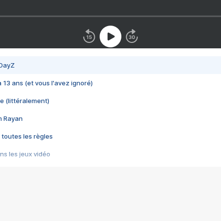
 DayZ
 a 13 ans (et vous l'avez ignoré)
e (littéralement)
im Rayan
 toutes les règles
s les jeux vidéo
us choquant de Rockstar ? - Le scandale BULLY
e plus moche de Steam
du RÊVE tourne au CAUCHEMAR