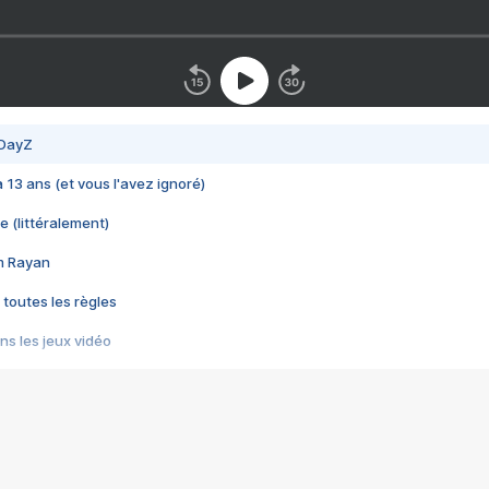
 DayZ
 a 13 ans (et vous l'avez ignoré)
e (littéralement)
im Rayan
 toutes les règles
s les jeux vidéo
us choquant de Rockstar ? - Le scandale BULLY
e plus moche de Steam
du RÊVE tourne au CAUCHEMAR