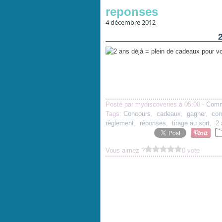
reponses
4 décembre 2012
Posté par mydiscoveries à 05:00 -
Comm
Tags:
Concours
,
cadeaux
,
gagner
,
com
règlement
,
réponses
,
tirage au sort
,
2 
Vous aimez ?
0 vote