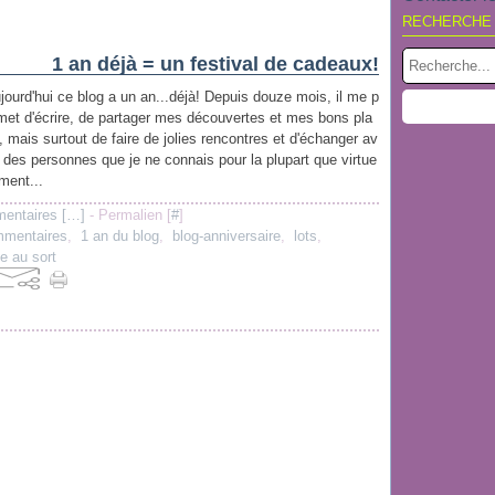
RECHERCHE
1 an déjà = un festival de cadeaux!
jourd'hui ce blog a un an...déjà! Depuis douze mois, il me p
met d'écrire, de partager mes découvertes et mes bons pla
, mais surtout de faire de jolies rencontres et d'échanger av
 des personnes que je ne connais pour la plupart que virtue
ement...
entaires [
…
]
- Permalien [
#
]
mentaires
,
1 an du blog
,
blog-anniversaire
,
lots
,
ge au sort