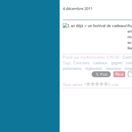
4 décembre 2011
Au
er
ns
ec
ll
Posté par mydiscoveries à 05:00 -
Comm
Tags:
Concours
,
cadeaux
,
gagner
,
com
partenaires
,
règlement
,
réponses
,
tira
Vous aimez ?
0 vote