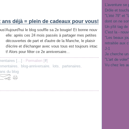
L'aventure se 
Drôle et touch
"L'été 79" et 
2 ans déjà = plein de cadeaux pour vous!
dont on ne sor
Un p'tit tag de
Aujourd'hui le blog souffle sa 2e bougie! Et bonne nouv
C'est la - nou
elle: après ces 24 mois passés à partager mes petites
"Les beaux jo
découvertes de part et d'autre de la Manche, le plaisir
retraitée aux 
d'écrire et d'échanger avec vous tous est toujours intac
J-1
t! Alors pour fêter ce 2e anniversaire...
Je cherche un
"L'art de voler
entaires [
…
]
- Permalien [
#
]
Vu chez les a
mentaires
,
blog-anniversaire
,
lots
,
partenaires
,
ans du blog