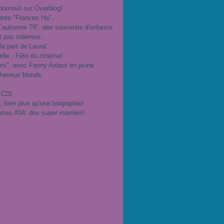
poursuit sur Overblog!
ante "Frances Ha"...
"L'automne 79", des souvenirs d'enfance
t pas indemne...
 la part de Laura!
velle - Fête du cinéma!
urs", avec Fanny Ardant en jeune
cheveux blonds
 CDI
", bien plus qu'une biographie!
utres #34: des super mamies!