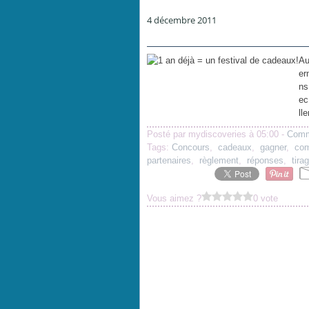
4 décembre 2011
Au
er
ns
ec
ll
Posté par mydiscoveries à 05:00 -
Comm
Tags:
Concours
,
cadeaux
,
gagner
,
com
partenaires
,
règlement
,
réponses
,
tira
Vous aimez ?
0 vote