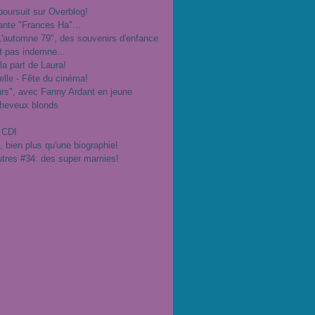
poursuit sur Overblog!
ante "Frances Ha"...
"L'automne 79", des souvenirs d'enfance
t pas indemne...
 la part de Laura!
velle - Fête du cinéma!
urs", avec Fanny Ardant en jeune
cheveux blonds
 CDI
", bien plus qu'une biographie!
utres #34: des super mamies!