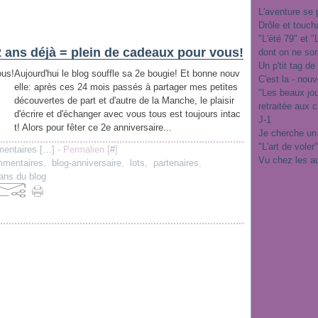
L'aventure se 
Drôle et touch
"L'été 79" et 
2 ans déjà = plein de cadeaux pour vous!
dont on ne sor
Un p'tit tag de
Aujourd'hui le blog souffle sa 2e bougie! Et bonne nouv
C'est la - nou
elle: après ces 24 mois passés à partager mes petites
"Les beaux jo
découvertes de part et d'autre de la Manche, le plaisir
retraitée aux 
d'écrire et d'échanger avec vous tous est toujours intac
J-1
t! Alors pour fêter ce 2e anniversaire...
Je cherche un
"L'art de voler
entaires [
…
]
- Permalien [
#
]
Vu chez les a
mentaires
,
blog-anniversaire
,
lots
,
partenaires
,
ans du blog