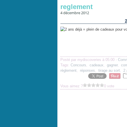
reglement
4 décembre 2012
Posté par mydiscoveries à 05:00 -
Comm
Tags:
Concours
,
cadeaux
,
gagner
,
com
règlement
,
réponses
,
tirage au sort
,
2 
Vous aimez ?
0 vote