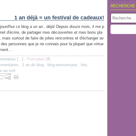
RECHERCHE
1 an déjà = un festival de cadeaux!
jourd'hui ce blog a un an...déjà! Depuis douze mois, il me p
met d'écrire, de partager mes découvertes et mes bons pla
, mais surtout de faire de jolies rencontres et d'échanger av
 des personnes que je ne connais pour la plupart que virtue
ement...
entaires [
…
]
- Permalien [
#
]
mentaires
,
1 an du blog
,
blog-anniversaire
,
lots
,
ge au sort