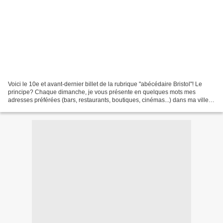
Voici le 10e et avant-dernier billet de la rubrique "abécédaire Bristol"! Le
principe? Chaque dimanche, je vous présente en quelques mots mes
adresses préférées (bars, restaurants, boutiques, cinémas...) dans ma ville
d'adoption. Aujourd'hui voici les...