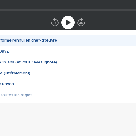
nsformé l’ennui en chef-d’œuvre
 DayZ
 a 13 ans (et vous l'avez ignoré)
e (littéralement)
im Rayan
 toutes les règles
s les jeux vidéo
us choquant de Rockstar ? - Le scandale BULLY
e plus moche de Steam