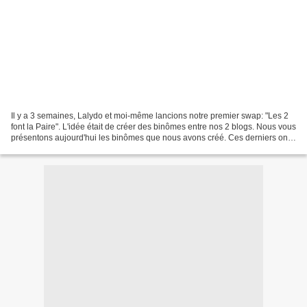
Il y a 3 semaines, Lalydo et moi-même lancions notre premier swap: "Les 2
font la Paire". L'idée était de créer des binômes entre nos 2 blogs. Nous vous
présentons aujourd'hui les binômes que nous avons créé. Ces derniers ont
été constitués la semaine...