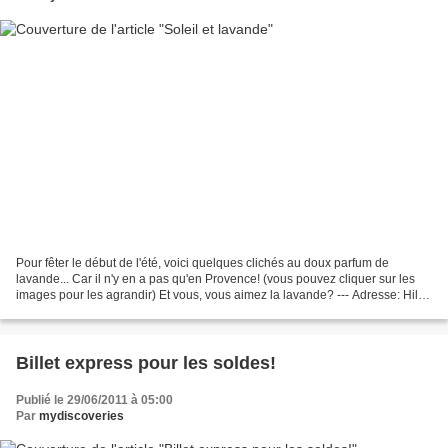
Pour fêter le début de l'été, voici quelques clichés au doux parfum de
lavande... Car il n'y en a pas qu'en Provence! (vous pouvez cliquer sur les
images pour les agrandir) Et vous, vous aimez la lavande? --- Adresse: Hill
Barn Farm, Snowshill, Broadway,...
Billet express pour les soldes!
Publié le 29/06/2011 à 05:00
Par
mydiscoveries