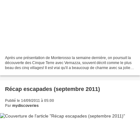
Après une présentation de Monterosso la semaine dernière, on poursuit la
découverte des Cinque Terre avec Vernazza, souvent décrit comme le plus
beau des cinq villages! Il est vrai qu'il a beaucoup de charme avec sa jolie
place colorée qui donne sur un...
Récap escapades (septembre 2011)
Publié le 14/09/2011 à 05:00
Par
mydiscoveries