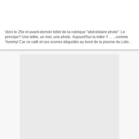
Voici le 25e et avant-dernier billet de la rubrique "abécédaire photo". Le
principe? Une lettre, un mot, une photo. Aujourd'hui la lettre Y ... ...comme
Yummy! Car ce café et ces scones dégustés au bord de la piscine du Lido
font envie, vous ne trouvez...