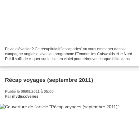
Envie d'évasion? Ce récapitulatif "escapades" va vous emmener dans la
campagne anglaise, avec au programme l'Exmoor, les Cotswolds et le Nord-
Est! Il suffit de cliquer sur le titre en violet pour retrouver chaque billet dans
son intégralité. Article du...
Récap voyages (septembre 2011)
Publié le 09/09/2011 à 05:00
Par
mydiscoveries