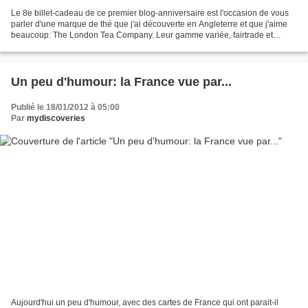
Le 8e billet-cadeau de ce premier blog-anniversaire est l'occasion de vous
parler d'une marque de thé que j'ai découverte en Angleterre et que j'aime
beaucoup: The London Tea Company. Leur gamme variée, fairtrade et
organique, et leur packaging fun et...
Un peu d'humour: la France vue par...
Publié le 18/01/2012 à 05:00
Par
mydiscoveries
Aujourd'hui un peu d'humour, avec des cartes de France qui ont parait-il