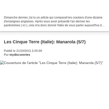
Dimanche dernier, j'ai lu un article qui comparait les crackers d'une dizaine
d'enseignes anglaises. Après vous avoir présenté l'an dernier les
pantomimes ( ici ), cela m'a donc donné l'idée de vous parler aujourd'hui des
crackers, la tradition de Noël...
Les Cinque Terre (Italie): Manarola (5/7)
Publié le 21/10/2011 à 05:00
Par
mydiscoveries