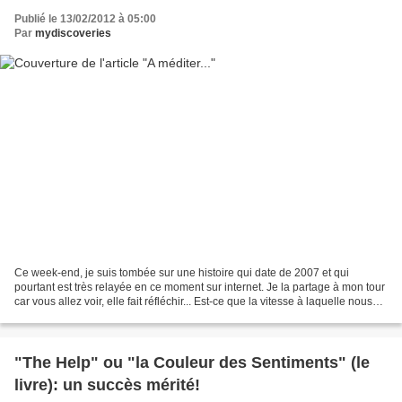
Publié le 13/02/2012 à 05:00
Par
mydiscoveries
Ce week-end, je suis tombée sur une histoire qui date de 2007 et qui
pourtant est très relayée en ce moment sur internet. Je la partage à mon tour
car vous allez voir, elle fait réfléchir... Est-ce que la vitesse à laquelle nous
vivons nous fait passer...
"The Help" ou "la Couleur des Sentiments" (le
livre): un succès mérité!