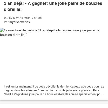
1 an déjà! - A gagner: une jolie paire de boucles
d'oreille!
Publié le 23/12/2011 à 05:00
Par
mydiscoveries
Il est temps maintenant de vous dévoiler le dernier cadeau que vous pourrez
gagner dans le cadre des 1 an du blog, ensuite je laisse la place au Père
Noël! Il s'agit d'une jolie paire de boucles d'oreilles créée spécialement pour
vous par l'artiste bristolienne...