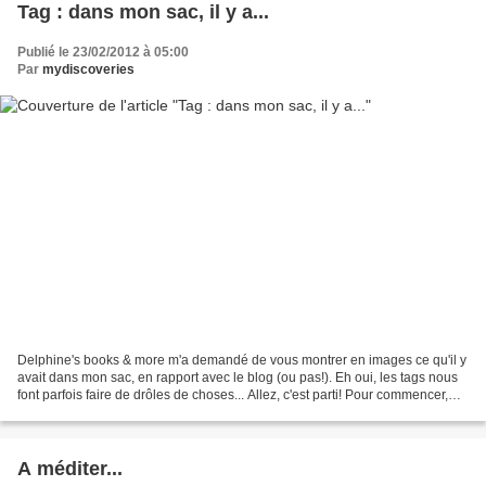
Tag : dans mon sac, il y a...
Publié le 23/02/2012 à 05:00
Par
mydiscoveries
Delphine's books & more m'a demandé de vous montrer en images ce qu'il y
avait dans mon sac, en rapport avec le blog (ou pas!). Eh oui, les tags nous
font parfois faire de drôles de choses... Allez, c'est parti! Pour commencer,
voici un petit rappel des...
A méditer...