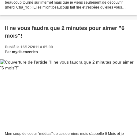
beaucoup tourné sur internet mais que je viens seulement de découvrir
(merci Cha_flo )! Elles m'ont beaucoup fait rire et j'espère qu'elles vous
plairont aussi! --- Un peu cliché,...
Il ne vous faudra que 2 minutes pour aimer "6
mois"!
Publié le 16/12/2011 à 05:00
Par
mydiscoveries
Mon coup de coeur "médias" de ces derniers mois s'appelle 6 Mois et je