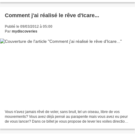
Comment j'ai réalisé le rêve d'Icare...
Publié le 09/03/2012 à 05:00
Par
mydiscoveries
Vous n'avez jamais rêvé de voler, sans bruit, tel un oiseau, libre de vos
mouvements? Vous avez déjà pensé au parapente mais vous avez eu peur
de vous lancer? Dans ce billet je vous propose de lever les voiles direction
le Maroc, pour un stage d'une semaine...