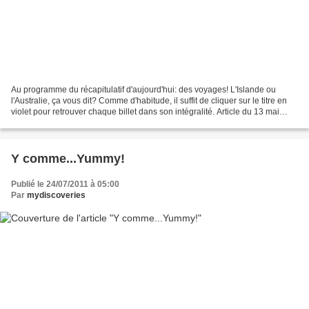
Au programme du récapitulatif d'aujourd'hui: des voyages! L'Islande ou
l'Australie, ça vous dit? Comme d'habitude, il suffit de cliquer sur le titre en
violet pour retrouver chaque billet dans son intégralité. Article du 13 mai
2011: Islande: demandez...
Y comme...Yummy!
Publié le 24/07/2011 à 05:00
Par
mydiscoveries