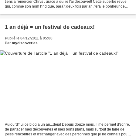
tiens à remercier Chrys , grâce à qui je l'ai découvert! Cette superbe revue
qui, comme son nom l'indique, paraît deux fois par an, fera le bonheur de
tous ceux qui aiment le photo-journalisme!...
1 an déjà = un festival de cadeaux!
Publié le 04/12/2011 à 05:00
Par
mydiscoveries
Aujourd'hui ce blog a un an...déjà! Depuis douze mois, il me permet d'écrire,
de partager mes découvertes et mes bons plans, mais surtout de faire de
jolies rencontres et d'échanger avec des personnes que je ne connais pour