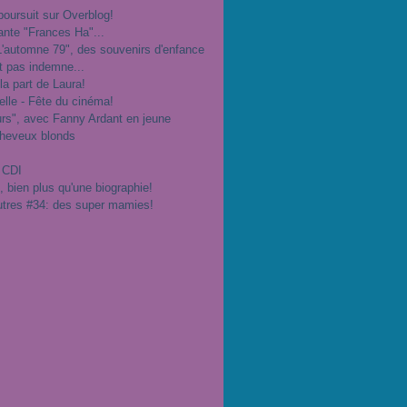
poursuit sur Overblog!
ante "Frances Ha"...
"L'automne 79", des souvenirs d'enfance
t pas indemne...
 la part de Laura!
velle - Fête du cinéma!
urs", avec Fanny Ardant en jeune
cheveux blonds
 CDI
", bien plus qu'une biographie!
utres #34: des super mamies!