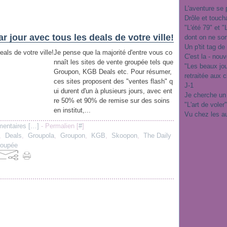
L'aventure se 
Drôle et touch
"L'été 79" et 
r jour avec tous les deals de votre ville!
dont on ne sor
Un p'tit tag de
Je pense que la majorité d'entre vous co
C'est la - nou
nnaît les sites de vente groupée tels que
"Les beaux jo
Groupon, KGB Deals etc. Pour résumer,
retraitée aux 
ces sites proposent des "ventes flash" q
J-1
ui durent d'un à plusieurs jours, avec ent
Je cherche un
re 50% et 90% de remise sur des soins
"L'art de voler
en institut,...
Vu chez les a
entaires [
…
]
- Permalien [
#
]
,
Deals
,
Groupola
,
Groupon
,
KGB
,
Skoopon
,
The Daily
roupée