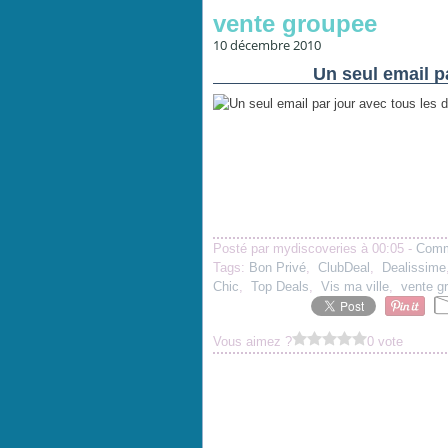
vente groupee
10 décembre 2010
Un seul email pa
Posté par mydiscoveries à 00:05 -
Comm
Tags:
Bon Privé
,
ClubDeal
,
Dealissime
Chic
,
Top Deals
,
Vis ma ville
,
vente g
Vous aimez ?
0 vote