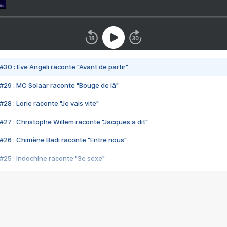
#30 : Eve Angeli raconte "Avant de partir"
#29 : MC Solaar raconte "Bouge de là"
28 : Lorie raconte "Je vais vite"
#27 : Christophe Willem raconte "Jacques a dit"
#26 : Chimène Badi raconte "Entre nous"
#25 : Indochine raconte "3e sexe"
#24 : Zaho raconte "C'est chelou"
#23 : Patrick Bruel raconte "Au café des délices"
#22 : Kyo raconte "Le chemin"