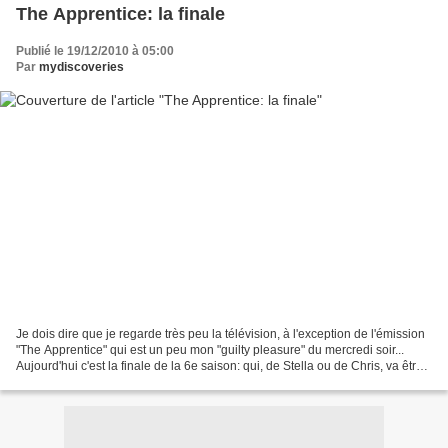
The Apprentice: la finale
Publié le 19/12/2010 à 05:00
Par
mydiscoveries
Je dois dire que je regarde très peu la télévision, à l'exception de l'émission
"The Apprentice" qui est un peu mon "guilty pleasure" du mercredi soir...
Aujourd'hui c'est la finale de la 6e saison: qui, de Stella ou de Chris, va être
embauché par Lord...