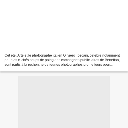
Cet été, Arte et le photographe italien Oliviero Toscani, célèbre notamment
pour les clichés coups de poing des campagnes publicitaires de Benetton,
sont partis à la recherche de jeunes photographes prometteurs pour
participer à une Master Classe d’exception,...