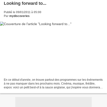
Looking forward to...
Publié le 09/01/2011 à 05:00
Par
mydiscoveries
En ce début d'année, on trouve partout des programmes sur les événements
à ne pas manquer dans les prochains mois. Cinéma, musique, théâtre,
expos: voici un petit best-of à la sauce anglaise, qui j'espère vous donnera
des idées! Films A partir du 7 janvier:...