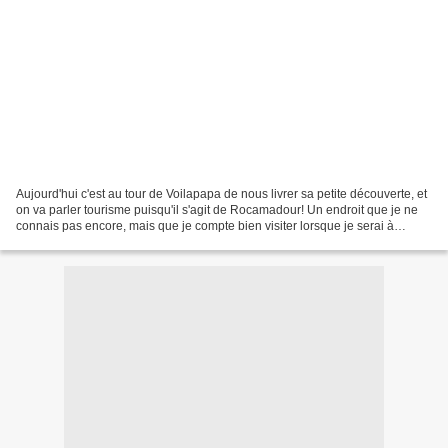
Aujourd'hui c'est au tour de Voilapapa de nous livrer sa petite découverte, et
on va parler tourisme puisqu'il s'agit de Rocamadour! Un endroit que je ne
connais pas encore, mais que je compte bien visiter lorsque je serai à
Toulouse... Vous allez très...