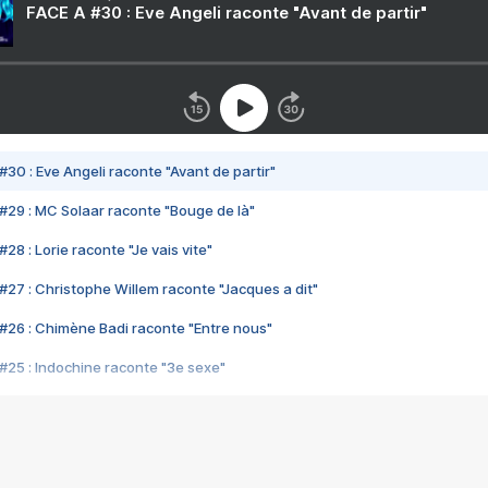
FACE A #30 : Eve Angeli raconte "Avant de partir"
#30 : Eve Angeli raconte "Avant de partir"
#29 : MC Solaar raconte "Bouge de là"
28 : Lorie raconte "Je vais vite"
#27 : Christophe Willem raconte "Jacques a dit"
#26 : Chimène Badi raconte "Entre nous"
#25 : Indochine raconte "3e sexe"
#24 : Zaho raconte "C'est chelou"
#23 : Patrick Bruel raconte "Au café des délices"
#22 : Kyo raconte "Le chemin"