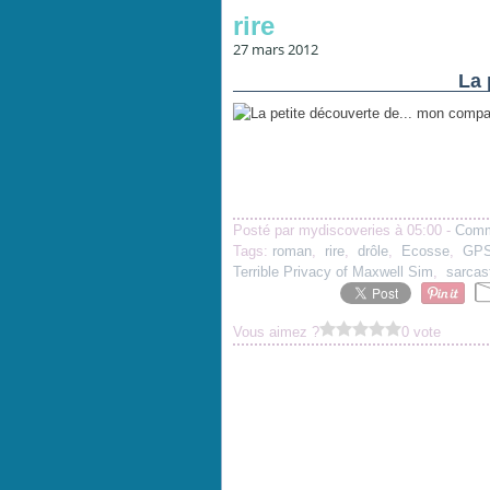
rire
27 mars 2012
La 
Posté par mydiscoveries à 05:00 -
Comm
Tags:
roman
,
rire
,
drôle
,
Ecosse
,
GP
Terrible Privacy of Maxwell Sim
,
sarcas
Vous aimez ?
0 vote