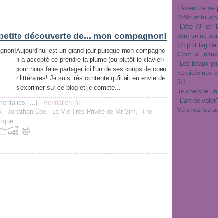
L'aventure se 
Drôle et touch
"L'été 79" et 
petite découverte de... mon compagnon!
dont on ne sor
Un p'tit tag de
Aujourd'hui est un grand jour puisque mon compagno
C'est la - nou
n a accepté de prendre la plume (ou plutôt le clavier)
"Les beaux jo
pour nous faire partager ici l'un de ses coups de coeu
retraitée aux 
r littéraires! Je suis très contente qu'il ait eu envie de
J-1
s'exprimer sur ce blog et je compte...
Je cherche un
"L'art de voler
entaires [
…
]
- Permalien [
#
]
Vu chez les a
S
,
Jonathan Coe
,
La Vie Très Privée de Mr Sim
,
The
tique