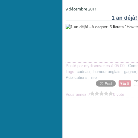
9 décembre 2011
1 an déjà!
Posté par mydiscoveries à 05:00 -
Comm
Tags:
cadeau
,
humour anglais
,
gagner
Publications
,
rire
Vous aimez ?
0 vote