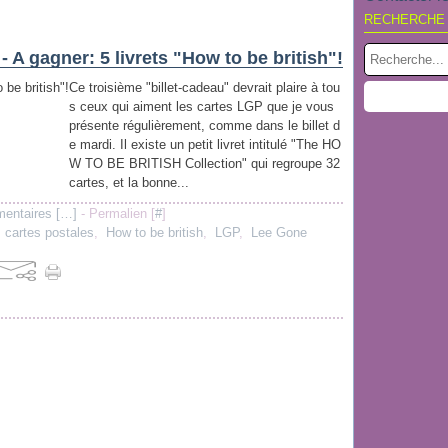
RECHERCHE
 - A gagner: 5 livrets "How to be british"!
Ce troisième "billet-cadeau" devrait plaire à tou
s ceux qui aiment les cartes LGP que je vous
présente régulièrement, comme dans le billet d
e mardi. Il existe un petit livret intitulé "The HO
W TO BE BRITISH Collection" qui regroupe 32
cartes, et la bonne...
entaires [
…
]
- Permalien [
#
]
,
cartes postales
,
How to be british
,
LGP
,
Lee Gone