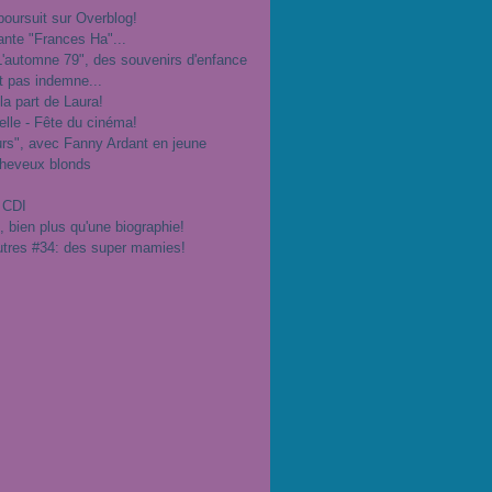
poursuit sur Overblog!
ante "Frances Ha"...
"L'automne 79", des souvenirs d'enfance
t pas indemne...
 la part de Laura!
velle - Fête du cinéma!
urs", avec Fanny Ardant en jeune
cheveux blonds
 CDI
", bien plus qu'une biographie!
utres #34: des super mamies!