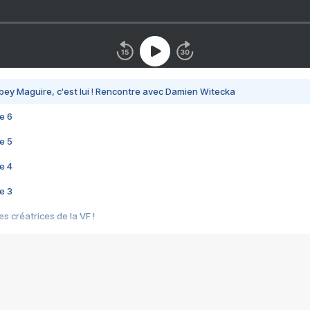
bey Maguire, c'est lui ! Rencontre avec Damien Witecka
e 6
e 5
e 4
e 3
s créatrices de la VF !
e 2
e 1
e Mektoub My Love arrive enfin ! Rencontre avec Shaïn Boumedine et Sal