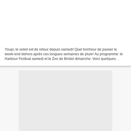
Youpi, le soleil est de retour depuis samedi! Quel bonheur de passer le
week-end dehors après ces longues semaines de pluie! Au programme: le
Harbour Festival samedi et le Zoo de Bristol dimanche. Voici quelques
photos souvenir... Samedi au Harbour Festival...