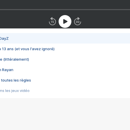
 DayZ
 a 13 ans (et vous l'avez ignoré)
e (littéralement)
im Rayan
 toutes les règles
s les jeux vidéo
us choquant de Rockstar ? - Le scandale BULLY
e plus moche de Steam
du RÊVE tourne au CAUCHEMAR