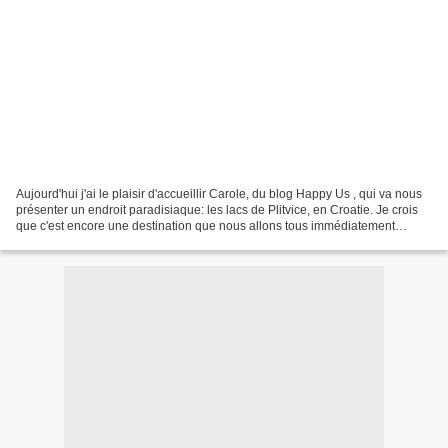
Aujourd'hui j'ai le plaisir d'accueillir Carole, du blog Happy Us , qui va nous
présenter un endroit paradisiaque: les lacs de Plitvice, en Croatie. Je crois
que c'est encore une destination que nous allons tous immédiatement
ajouter à notre "wish-list"!...