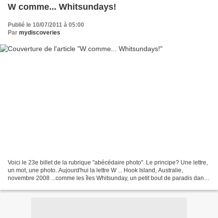
W comme... Whitsundays!
Publié le 10/07/2011 à 05:00
Par
mydiscoveries
Voici le 23e billet de la rubrique "abécédaire photo". Le principe? Une lettre,
un mot, une photo. Aujourd'hui la lettre W ... Hook Island, Australie,
novembre 2008 ...comme les îles Whitsunday, un petit bout de paradis dans
la mer de Corail en Australie!...