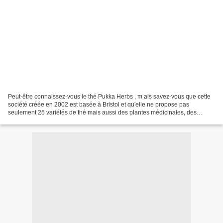
Peut-être connaissez-vous le thé Pukka Herbs , m ais savez-vous que cette
société créée en 2002 est basée à Bristol et qu'elle ne propose pas
seulement 25 variétés de thé mais aussi des plantes médicinales, des
nutriments bio et autres compléments alimentaires?...