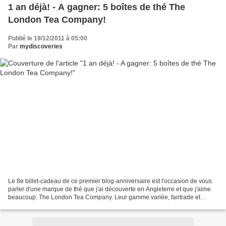
1 an déjà! - A gagner: 5 boîtes de thé The
London Tea Company!
Publié le 19/12/2011 à 05:00
Par
mydiscoveries
Le 8e billet-cadeau de ce premier blog-anniversaire est l'occasion de vous
parler d'une marque de thé que j'ai découverte en Angleterre et que j'aime
beaucoup: The London Tea Company. Leur gamme variée, fairtrade et
organique, et leur packaging fun et...