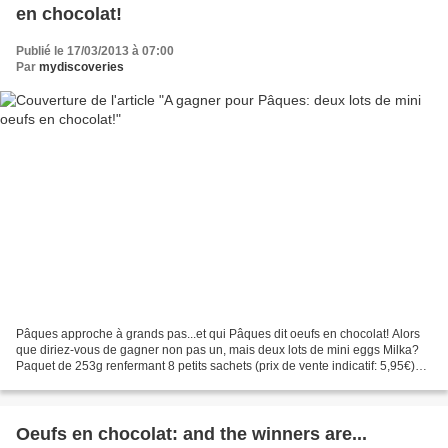
en chocolat!
Publié le 17/03/2013 à 07:00
Par
mydiscoveries
Pâques approche à grands pas...et qui Pâques dit oeufs en chocolat! Alors
que diriez-vous de gagner non pas un, mais deux lots de mini eggs Milka?
Paquet de 253g renfermant 8 petits sachets (prix de vente indicatif: 5,95€)
C’est bientôt Pâques et le moment...
Oeufs en chocolat: and the winners are...