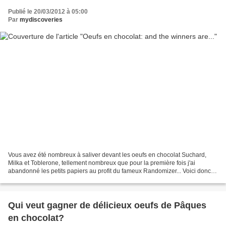
Publié le 20/03/2012 à 05:00
Par
mydiscoveries
Vous avez été nombreux à saliver devant les oeufs en chocolat Suchard,
Milka et Toblerone, tellement nombreux que pour la première fois j'ai
abandonné les petits papiers au profit du fameux Randomizer... Voici donc le
nom des heureux gourmands qui pourront...
Qui veut gagner de délicieux oeufs de Pâques
en chocolat?