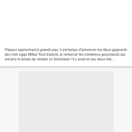
Pâques approchant à grands pas, il est temps d'annoncer les deux gagnants
des mini eggs Milka! Tout d'abord, je remercie les nombreux gourmands qui
ont pris le temps de remplir ce formulaire ! Il y avait en jeu deux lots
comprenant des mini oeufs en chocolat...