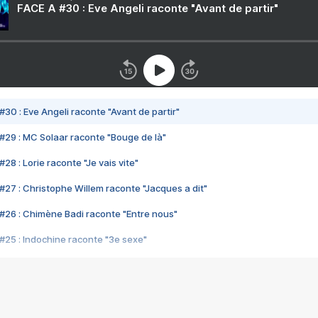
FACE A #30 : Eve Angeli raconte "Avant de partir"
#30 : Eve Angeli raconte "Avant de partir"
#29 : MC Solaar raconte "Bouge de là"
28 : Lorie raconte "Je vais vite"
#27 : Christophe Willem raconte "Jacques a dit"
#26 : Chimène Badi raconte "Entre nous"
#25 : Indochine raconte "3e sexe"
#24 : Zaho raconte "C'est chelou"
#23 : Patrick Bruel raconte "Au café des délices"
#22 : Kyo raconte "Le chemin"