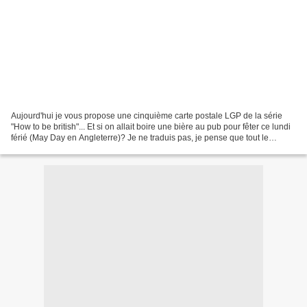
Aujourd'hui je vous propose une cinquième carte postale LGP de la série
"How to be british"... Et si on allait boire une bière au pub pour fêter ce lundi
férié (May Day en Angleterre)? Je ne traduis pas, je pense que tout le
monde comprendra! Le site...