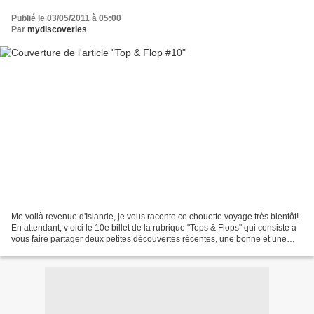
Publié le 03/05/2011 à 05:00
Par
mydiscoveries
Me voilà revenue d'Islande, je vous raconte ce chouette voyage très bientôt!
En attendant, v oici le 10e billet de la rubrique "Tops & Flops" qui consiste à
vous faire partager deux petites découvertes récentes, une bonne et une
moins bonne... TOP: "Les...