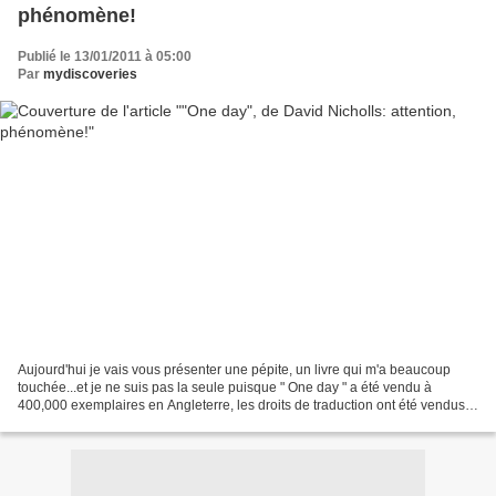
phénomène!
Publié le 13/01/2011 à 05:00
Par
mydiscoveries
Aujourd'hui je vais vous présenter une pépite, un livre qui m'a beaucoup
touchée...et je ne suis pas la seule puisque " One day " a été vendu à
400,000 exemplaires en Angleterre, les droits de traduction ont été vendus
en 31 langues et un film avec Anne...