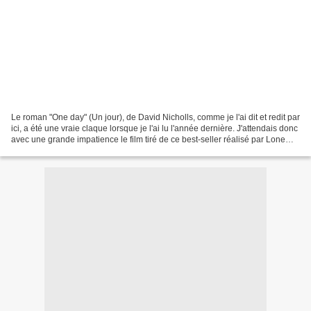
Le roman "One day" (Un jour), de David Nicholls, comme je l'ai dit et redit par
ici, a été une vraie claque lorsque je l'ai lu l'année dernière. J'attendais donc
avec une grande impatience le film tiré de ce best-seller réalisé par Lone
Scherfig! Voici...