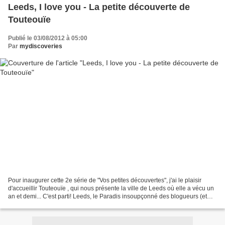
Leeds, I love you - La petite découverte de
Touteouïe
Publié le 03/08/2012 à 05:00
Par
mydiscoveries
Pour inaugurer cette 2e série de "Vos petites découvertes", j'ai le plaisir
d'accueillir Touteouïe , qui nous présente la ville de Leeds où elle a vécu un
an et demi... C'est parti! Leeds, le Paradis insoupçonné des blogueurs (et
des non-blogueurs!) En...