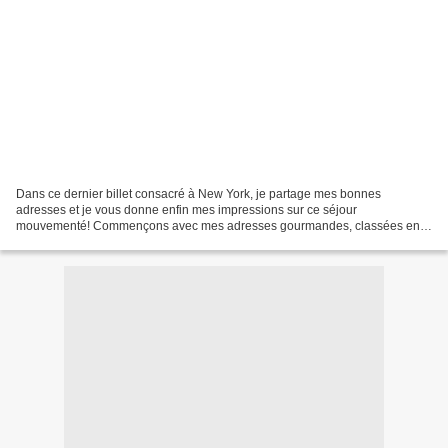
Dans ce dernier billet consacré à New York, je partage mes bonnes
adresses et je vous donne enfin mes impressions sur ce séjour
mouvementé! Commençons avec mes adresses gourmandes, classées en
trois catégories: TOP: - Neil's Coffee Shop , 961 Lexington...