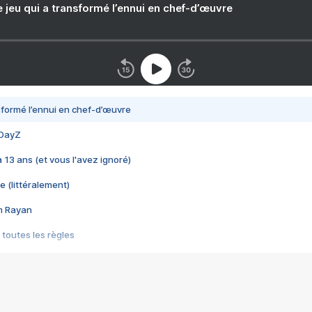
e jeu qui a transformé l’ennui en chef-d’œuvre
nsformé l’ennui en chef-d’œuvre
 DayZ
 a 13 ans (et vous l'avez ignoré)
e (littéralement)
im Rayan
 toutes les règles
s les jeux vidéo
us choquant de Rockstar ? - Le scandale BULLY
e plus moche de Steam