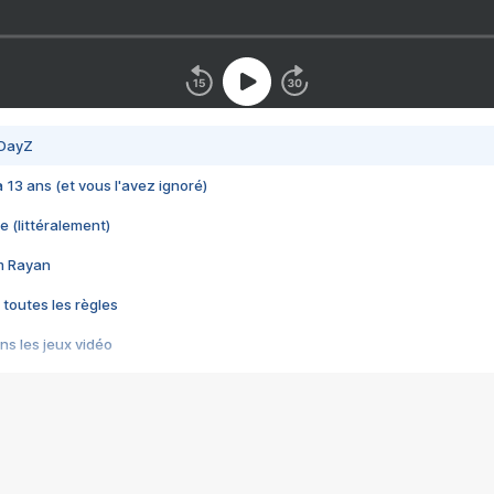
 DayZ
 a 13 ans (et vous l'avez ignoré)
e (littéralement)
im Rayan
 toutes les règles
s les jeux vidéo
us choquant de Rockstar ? - Le scandale BULLY
e plus moche de Steam
du RÊVE tourne au CAUCHEMAR