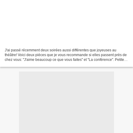
J'ai passé récemment deux soirées aussi différentes que joyeuses au
théâtre! Voici deux pièces que je vous recommande si elles passent près de
chez vous: "J'aime beaucoup ce que vous faites" et "La conférence". Petite
présentation. "J'aime beaucoup ce...