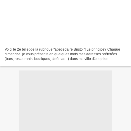
Voici le 2e billet de la rubrique "abécédaire Bristol"! Le principe? Chaque
dimanche, je vous présente en quelques mots mes adresses préférées
(bars, restaurants, boutiques, cinémas...) dans ma ville d'adoption.
Aujourd'hui voici les lettres C et D! C...