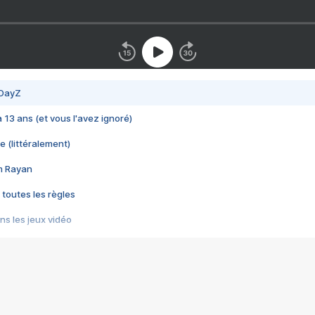
 DayZ
 a 13 ans (et vous l'avez ignoré)
e (littéralement)
im Rayan
 toutes les règles
s les jeux vidéo
us choquant de Rockstar ? - Le scandale BULLY
e plus moche de Steam
du RÊVE tourne au CAUCHEMAR