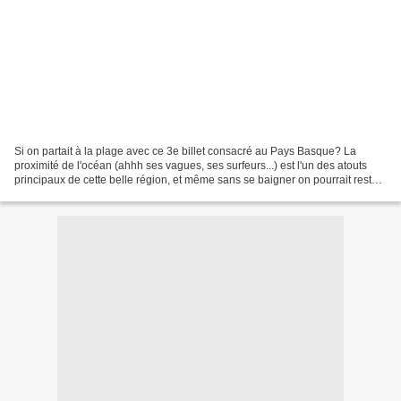
Si on partait à la plage avec ce 3e billet consacré au Pays Basque? La
proximité de l'océan (ahhh ses vagues, ses surfeurs...) est l'un des atouts
principaux de cette belle région, et même sans se baigner on pourrait rester
des heures à le contempler!...