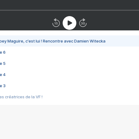
bey Maguire, c'est lui ! Rencontre avec Damien Witecka
e 6
e 5
e 4
e 3
s créatrices de la VF !
e 2
e 1
e Mektoub My Love arrive enfin ! Rencontre avec Shaïn Boumedine et Sal