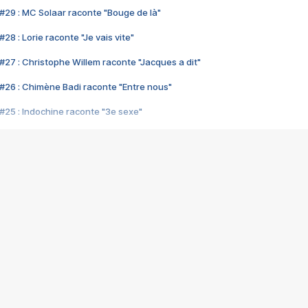
#29 : MC Solaar raconte "Bouge de là"
28 : Lorie raconte "Je vais vite"
#27 : Christophe Willem raconte "Jacques a dit"
#26 : Chimène Badi raconte "Entre nous"
#25 : Indochine raconte "3e sexe"
#24 : Zaho raconte "C'est chelou"
#23 : Patrick Bruel raconte "Au café des délices"
#22 : Kyo raconte "Le chemin"
#21 : Nolwenn Leroy raconte "Cassé"
#20 : Patrick Hernandez raconte "Born to be alive"
#19 : Lorie raconte "Près de moi"
#18 : Michael Jones raconte "A nos actes manqués" (avec Jean-Jacque