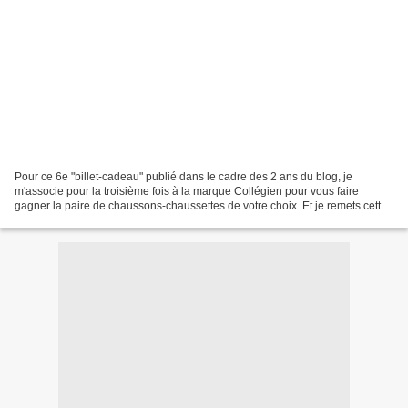
Pour ce 6e "billet-cadeau" publié dans le cadre des 2 ans du blog, je
m'associe pour la troisième fois à la marque Collégien pour vous faire
gagner la paire de chaussons-chaussettes de votre choix. Et je remets cette
société à l'honneur avec d'autant...