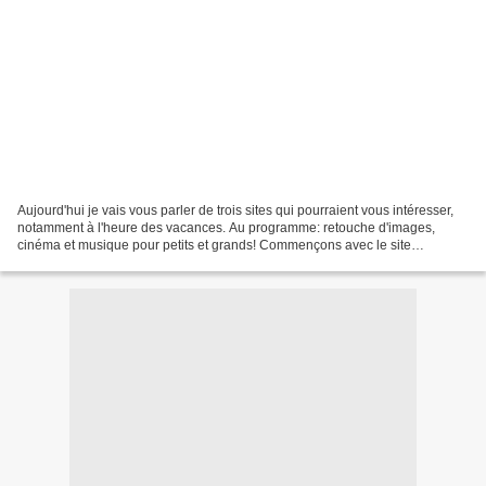
Aujourd'hui je vais vous parler de trois sites qui pourraient vous intéresser,
notamment à l'heure des vacances. Au programme: retouche d'images,
cinéma et musique pour petits et grands! Commençons avec le site
Picmonkey.com (anciennement Picnik), qui...