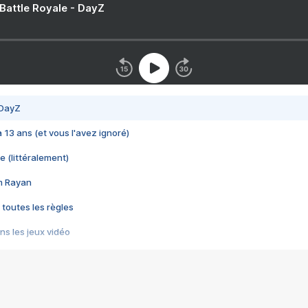
 Battle Royale - DayZ
 DayZ
 a 13 ans (et vous l'avez ignoré)
e (littéralement)
im Rayan
 toutes les règles
s les jeux vidéo
us choquant de Rockstar ? - Le scandale BULLY
e plus moche de Steam
du RÊVE tourne au CAUCHEMAR