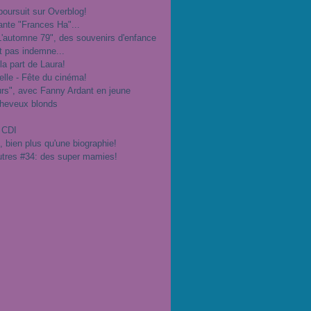
poursuit sur Overblog!
ante "Frances Ha"...
"L'automne 79", des souvenirs d'enfance
t pas indemne...
 la part de Laura!
velle - Fête du cinéma!
urs", avec Fanny Ardant en jeune
cheveux blonds
 CDI
", bien plus qu'une biographie!
utres #34: des super mamies!