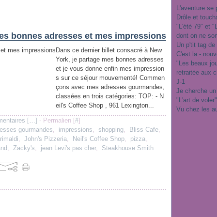
L'aventure se 
Drôle et touch
"L'été 79" et 
es bonnes adresses et mes impressions
dont on ne sor
Un p'tit tag de
Dans ce dernier billet consacré à New
C'est la - nou
York, je partage mes bonnes adresses
"Les beaux jo
et je vous donne enfin mes impression
retraitée aux 
s sur ce séjour mouvementé! Commen
J-1
çons avec mes adresses gourmandes,
Je cherche un
classées en trois catégories: TOP: - N
"L'art de voler
eil's Coffee Shop , 961 Lexington...
Vu chez les a
entaires [
…
]
- Permalien [
#
]
resses gourmandes
,
impressions
,
shopping
,
Bliss Cafe
,
rimaldi
,
John's Pizzeria
,
Neil's Coffee Shop
,
pizza
,
and
,
Zacky's
,
jean Levi's pas cher
,
Steakhouse Smith