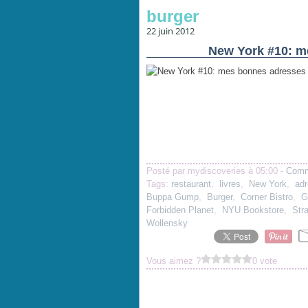
burger
22 juin 2012
New York #10: m
Posté par mydiscoveries à 05:00 -
Comm
Tags:
restaurant
,
livres
,
New York
,
ad
Buppa Gump
,
Burger
,
Corner Bistro
,
G
Forbidden Planet
,
NYU Bookstore
,
Str
Wollensky
Vous aimez ?
0 vote