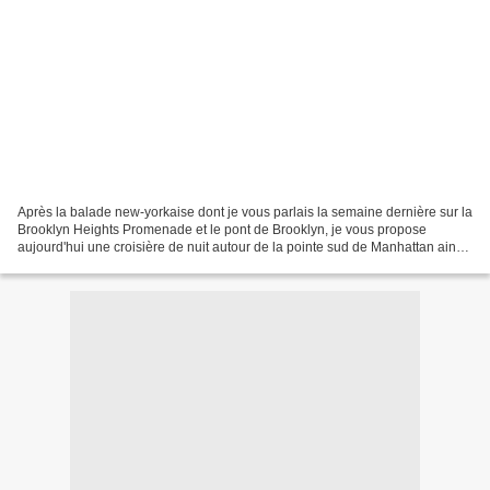
Après la balade new-yorkaise dont je vous parlais la semaine dernière sur la
Brooklyn Heights Promenade et le pont de Brooklyn, je vous propose
aujourd'hui une croisière de nuit autour de la pointe sud de Manhattan ainsi
qu'un aperçu du High Line Park!...