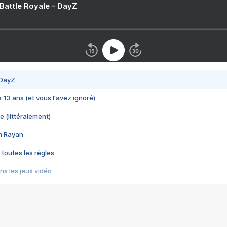
 Battle Royale - DayZ
 DayZ
 a 13 ans (et vous l'avez ignoré)
e (littéralement)
im Rayan
 toutes les règles
s les jeux vidéo
us choquant de Rockstar ? - Le scandale BULLY
e plus moche de Steam
du RÊVE tourne au CAUCHEMAR