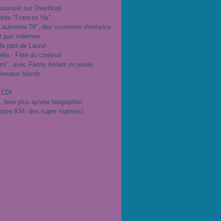
poursuit sur Overblog!
ante "Frances Ha"...
"L'automne 79", des souvenirs d'enfance
t pas indemne...
 la part de Laura!
velle - Fête du cinéma!
urs", avec Fanny Ardant en jeune
cheveux blonds
 CDI
", bien plus qu'une biographie!
utres #34: des super mamies!