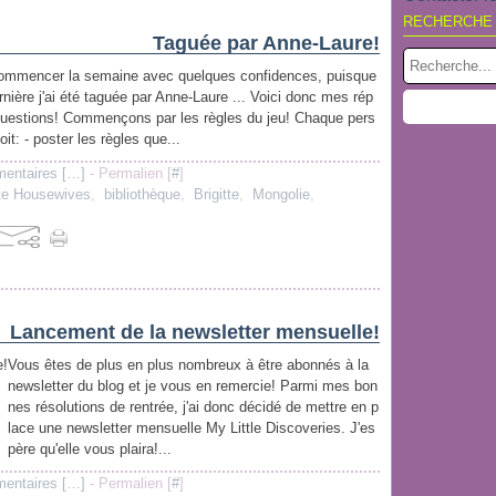
RECHERCHE
Taguée par Anne-Laure!
ommencer la semaine avec quelques confidences, puisque
nière j'ai été taguée par Anne-Laure ... Voici donc mes rép
uestions! Commençons par les règles du jeu! Chaque pers
it: - poster les règles que...
entaires [
…
]
- Permalien [
#
]
te Housewives
,
bibliothèque
,
Brigitte
,
Mongolie
,
Lancement de la newsletter mensuelle!
Vous êtes de plus en plus nombreux à être abonnés à la
newsletter du blog et je vous en remercie! Parmi mes bon
nes résolutions de rentrée, j'ai donc décidé de mettre en p
lace une newsletter mensuelle My Little Discoveries. J'es
père qu'elle vous plaira!...
entaires [
…
]
- Permalien [
#
]