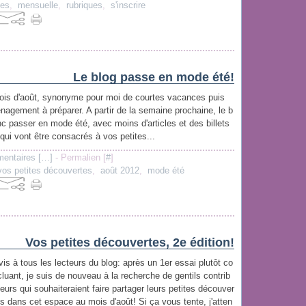
ses
,
mensuelle
,
rubriques
,
s'inscrire
Le blog passe en mode été!
mois d'août, synonyme pour moi de courtes vacances puis
nagement à préparer. A partir de la semaine prochaine, le b
c passer en mode été, avec moins d'articles et des billets
 qui vont être consacrés à vos petites...
entaires [
…
]
- Permalien [
#
]
vos petites découvertes
,
août 2012
,
mode été
Vos petites découvertes, 2e édition!
vis à tous les lecteurs du blog: après un 1er essai plutôt co
cluant, je suis de nouveau à la recherche de gentils contrib
teurs qui souhaiteraient faire partager leurs petites découver
es dans cet espace au mois d'août! Si ça vous tente, j'atten