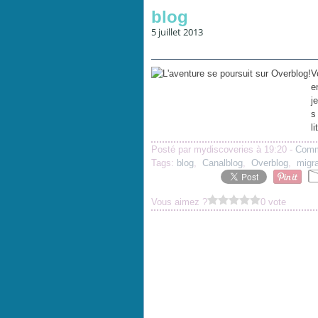
blog
5 juillet 2013
V
e
j
s
l
Posté par mydiscoveries à 19:20 -
Comm
Tags:
blog
,
Canalblog
,
Overblog
,
migra
Vous aimez ?
0 vote