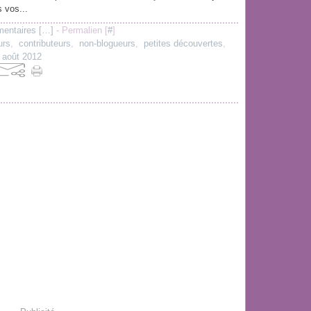
s vos...
entaires [
…
]
- Permalien [
#
]
urs
,
contributeurs
,
non-blogueurs
,
petites découvertes
,
,
août 2012