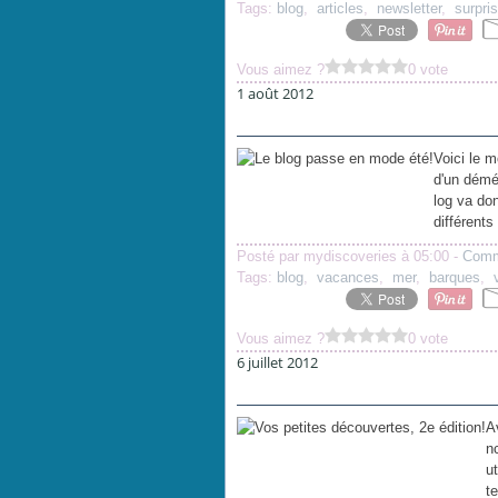
Tags:
blog
,
articles
,
newsletter
,
surpri
Vous aimez ?
0 vote
1 août 2012
Voici le 
d'un démé
log va don
différents
Posté par mydiscoveries à 05:00 -
Comm
Tags:
blog
,
vacances
,
mer
,
barques
,
Vous aimez ?
0 vote
6 juillet 2012
A
n
u
t