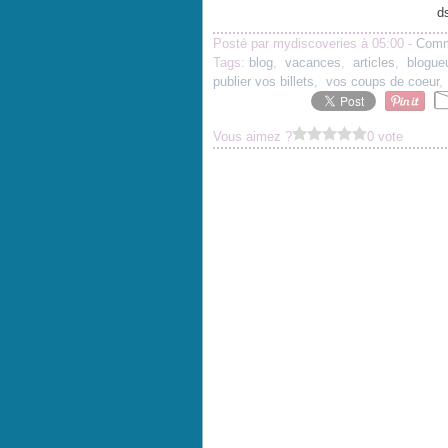
d
Posté par mydiscoveries à 05:00 -
Comm
Tags:
blog
,
vacances
,
articles
,
blogue
publier vos billets
,
vos coups de coeur
Vous aimez ?
0 vote