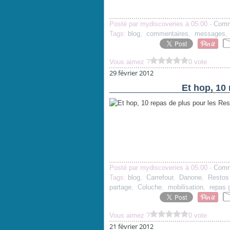
Posté par mydiscoveries à 05:00 -
Comm
Tags:
blog
,
commentaires
,
messages
Vous aimez ?
0 vote
29 février 2012
Et hop, 10
Posté par mydiscoveries à 05:00 -
Comm
Tags:
blog
,
Carrefour
,
Danone
,
Restos
partage
,
Coluche
,
mobilisation
,
repas g
Vous aimez ?
0 vote
21 février 2012