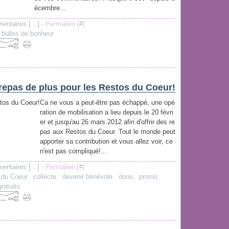
écembre...
entaires [
…
]
- Permalien [
#
]
,
bulles de bonheur
 repas de plus pour les Restos du Coeur!
Ca ne vous a peut-être pas échappé, une opé
ration de mobilisation a lieu depuis le 20 févri
er et jusqu'au 26 mars 2012 afin d'offrir des re
pas aux Restos du Coeur. Tout le monde peut
apporter sa contribution et vous allez voir, ce
n'est pas compliqué!...
entaires [
…
]
- Permalien [
#
]
 du Coeur
,
collecte
,
devenir bénévole
,
dons
,
promo
ratuits