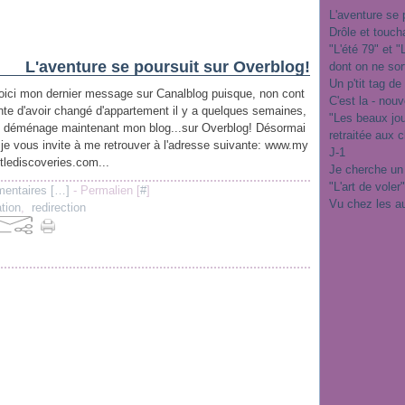
L'aventure se 
Drôle et touch
"L'été 79" et 
L'aventure se poursuit sur Overblog!
dont on ne sor
Un p'tit tag de
oici mon dernier message sur Canalblog puisque, non cont
C'est la - nou
nte d'avoir changé d'appartement il y a quelques semaines,
"Les beaux jo
e déménage maintenant mon blog...sur Overblog! Désormai
retraitée aux 
 je vous invite à me retrouver à l'adresse suivante: www.my
J-1
ittlediscoveries.com...
Je cherche un
"L'art de voler
entaires [
…
]
- Permalien [
#
]
Vu chez les a
tion
,
redirection