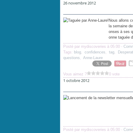
26 novembre 2012
Nous allons c
la semaine der
onses à ses q
onne taguée do
Posté par mydiscoveries à 05:00 -
Comm
Tags:
blog
,
confidences
,
tag
,
Despera
questions
,
Anne-Laure
Vous aimez ?
0 vote
1 octobre 2012
Posté par mydiscoveries à 05:00 -
Comm