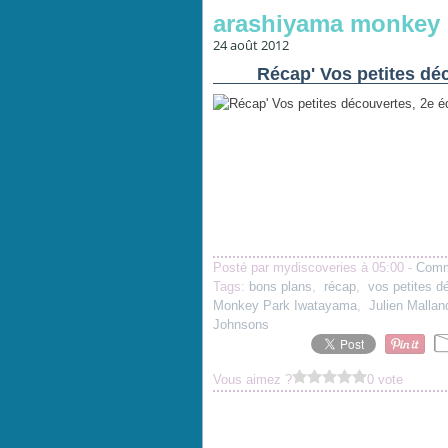
arashiyama monkey 
24 août 2012
Récap' Vos petites déc
Posté par mydiscoveries à 05:00 -
Comm
Tags:
bons plans
,
récap
,
vos petites d
Monkey Park Iwatayama
,
Julien Mallan
Johnsons
Vous aimez ?
0 vote