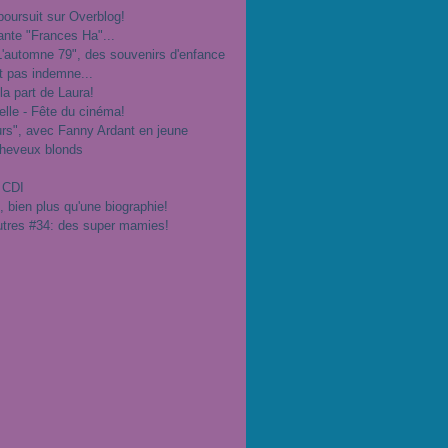
poursuit sur Overblog!
ante "Frances Ha"...
"L'automne 79", des souvenirs d'enfance
t pas indemne...
 la part de Laura!
velle - Fête du cinéma!
urs", avec Fanny Ardant en jeune
cheveux blonds
 CDI
", bien plus qu'une biographie!
utres #34: des super mamies!