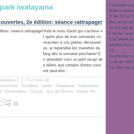
L'aventure se 
park iwatayama
Drôle et touch
"L'été 79" et 
ouvertes, 2e édition: séance rattrapage!
dont on ne sor
Un p'tit tag de
Voilà le mois d'août qui s'achève e
C'est la - nou
t après plus de trois semaines co
"Les beaux jo
nsacrées à vos petites découvert
retraitée aux 
es, je reprendrai les manettes du
J-1
blog dès la semaine prochaine! E
Je cherche un
n attendant voici un petit récap' de
"L'art de voler
s billets que certains d'entre vous
Vu chez les a
ont peut-être...
entaires [
…
]
- Permalien [
#
]
écouvertes
,
2e édition
,
Leeds
,
Andalousie
,
Arashiyama
d
,
Rocamadour
,
Clisson
,
lacs de Plitvice
,
Antony the