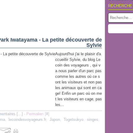
RECHERCHE
rk Iwatayama - La petite découverte de
Sylvie
Aujourd'hui j'ai le plaisir d'a
ccueillir Sylvie, du blog Le
coin des voyageurs , qui v
a nous parler d'un parc pas
comme les autres où ce s
ont les visiteurs et non pas
les animaux qui sont en ca
ge! Enfin un parc où on me
t les visiteurs en cage, pas
les...
entaires [
…
]
- Permalien [
#
]
ama
,
lecoindesvoyageurs.fr
,
Japon
,
Togetsukyo
,
singes
,