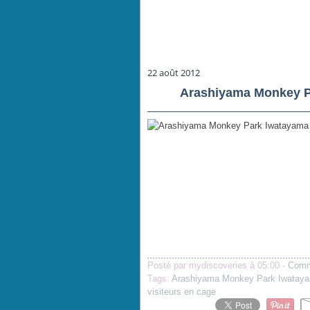
22 août 2012
Arashiyama Monkey Pa
Posté par mydiscoveries à 05:00 -
Comm
Tags:
Arashiyama Monkey Park Iwatay
visiteurs en cage