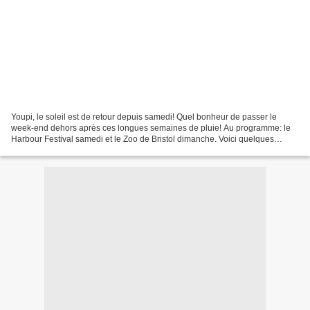
Youpi, le soleil est de retour depuis samedi! Quel bonheur de passer le
week-end dehors après ces longues semaines de pluie! Au programme: le
Harbour Festival samedi et le Zoo de Bristol dimanche. Voici quelques
photos souvenir... Samedi au Harbour Festival...