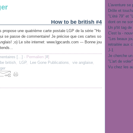
L'aventure se 
ger
Drôle et touch
"L'été 79" et 
How to be british #4
dont on ne sor
Un p'tit tag de
us propose une quatrième carte postale LGP de la série "Ho
C'est la - nou
..qui se passe de commentaire! Je précise que ces cartes so
"Les beaux jo
Anglais! ;o) Le site internet: www.lgpcards.com --- Bonne jou
retraitée aux 
ttends...
J-1
Je cherche un
entaires [
…
]
- Permalien [
#
]
"L'art de voler
be british
,
LGP
,
Lee Gone Publications
,
vie anglaise
,
Vu chez les a
ger