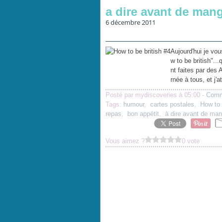
a dire avant de man
6 décembre 2011
Aujourd'hui je vo
w to be british".
nt faites par des 
rnée à tous, et j'a
Posté par mydiscoveries à 05:00 -
Comm
Tags:
humour
,
cartes postales
,
How to 
repas
,
bon appétit
,
à dire avant de man
Vous aimez ?
0 vote