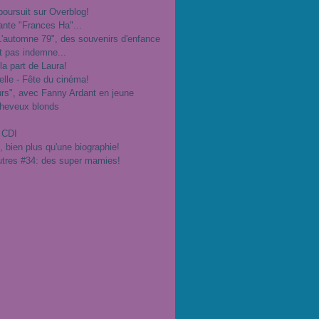
poursuit sur Overblog!
ante "Frances Ha"...
"L'automne 79", des souvenirs d'enfance
t pas indemne...
 la part de Laura!
velle - Fête du cinéma!
urs", avec Fanny Ardant en jeune
cheveux blonds
 CDI
", bien plus qu'une biographie!
utres #34: des super mamies!