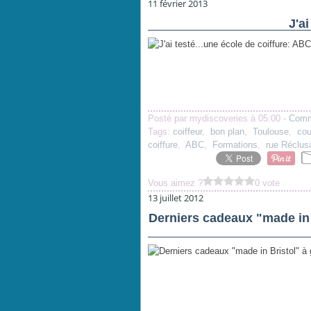
11 février 2013
J'a
Posté par mydiscoveries à 05:00 -
Comm
Tags:
coiffeur
,
bon plan
,
Toulouse
,
cou
coiffure
,
ABC
,
Formations
,
rue Réclus
Vous aimez ?
0 vote
13 juillet 2012
Derniers cadeaux "made in 