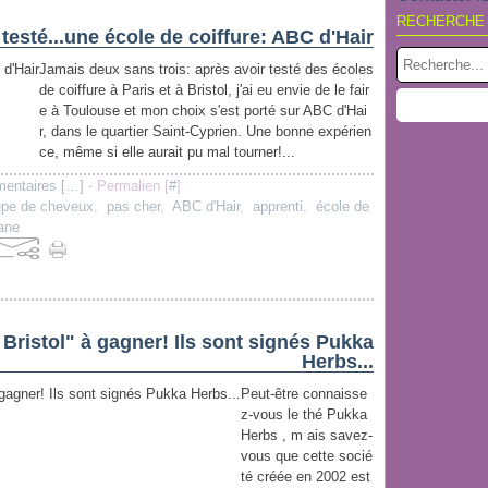
RECHERCHE
i testé...une école de coiffure: ABC d'Hair
Jamais deux sans trois: après avoir testé des écoles
de coiffure à Paris et à Bristol, j'ai eu envie de le fair
e à Toulouse et mon choix s'est porté sur ABC d'Hai
r, dans le quartier Saint-Cyprien. Une bonne expérien
ce, même si elle aurait pu mal tourner!...
entaires [
…
]
- Permalien [
#
]
pe de cheveux
,
pas cher
,
ABC d'Hair
,
apprenti
,
école de
ane
Bristol" à gagner! Ils sont signés Pukka
Herbs...
Peut-être connaisse
z-vous le thé Pukka
Herbs , m ais savez-
vous que cette socié
té créée en 2002 est