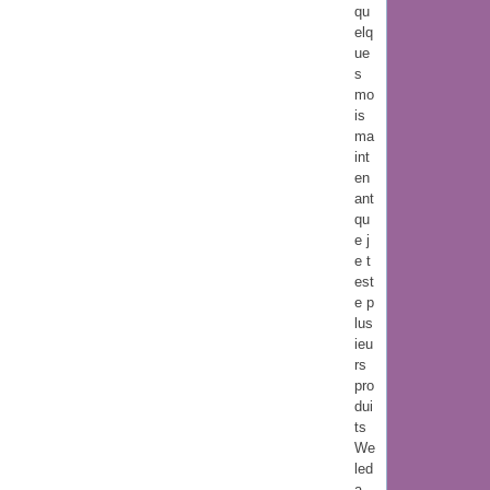
qu
elq
ue
s
mo
is
ma
int
en
ant
qu
e j
e t
est
e p
lus
ieu
rs
pro
dui
ts
We
led
a.