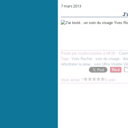
7 mars 2013
J'
Posté par mydiscoveries à 08:00 -
Comm
Tags:
Yves Rocher
,
soin du visage
,
di
réhydrater la peau
,
soin Ultra Vitalité V
Vous aimez ?
0 vote