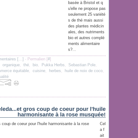
basée à Bristol et q
u'elle ne propose pas
seulement 25 variété
s de thé mais aussi
des plantes médicin
ales, des nutriments
bio et autres complé
ments alimentaire
s?...
entaires [
…
]
- Permalien [
#
]
,
organique
,
thé
,
bio
,
Pukka Herbs
,
Sebastian Pole
,
merce équitable
,
cuisine
,
herbes
,
huile de noix de coco
,
ualité
leda...et gros coup de coeur pour l'huile
harmonisante à la rose musquée!
Cel
a f
ait