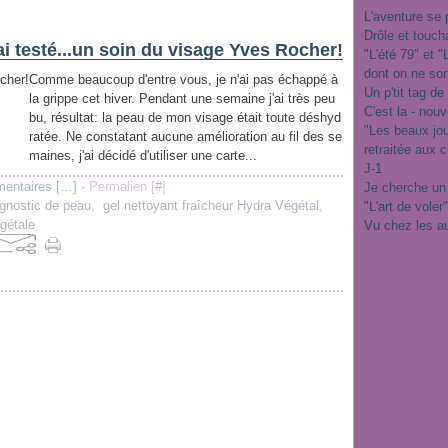
L'aventure se 
Drôle et touch
ai testé...un soin du visage Yves Rocher!
"L'été 79" et 
dont on ne sor
Comme beaucoup d'entre vous, je n'ai pas échappé à
Un p'tit tag de
la grippe cet hiver. Pendant une semaine j'ai très peu
C'est la - nou
bu, résultat: la peau de mon visage était toute déshyd
"Les beaux jo
ratée. Ne constatant aucune amélioration au fil des se
retraitée aux 
maines, j'ai décidé d'utiliser une carte...
J-1
entaires [
…
]
- Permalien [
#
]
Je cherche un
agnostic de peau
,
gel nettoyant fraîcheur Hydra Végétal
,
"L'art de voler
égétale
Vu chez les a