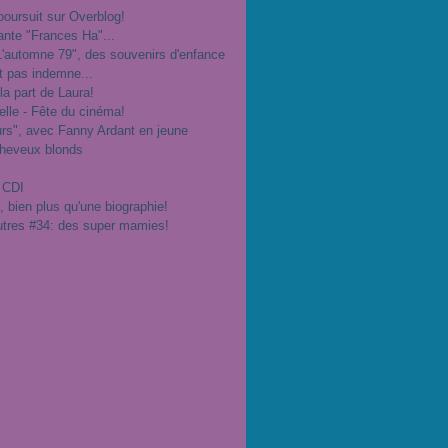
poursuit sur Overblog!
ante "Frances Ha"...
"L'automne 79", des souvenirs d'enfance
t pas indemne...
 la part de Laura!
velle - Fête du cinéma!
urs", avec Fanny Ardant en jeune
cheveux blonds
 CDI
", bien plus qu'une biographie!
utres #34: des super mamies!