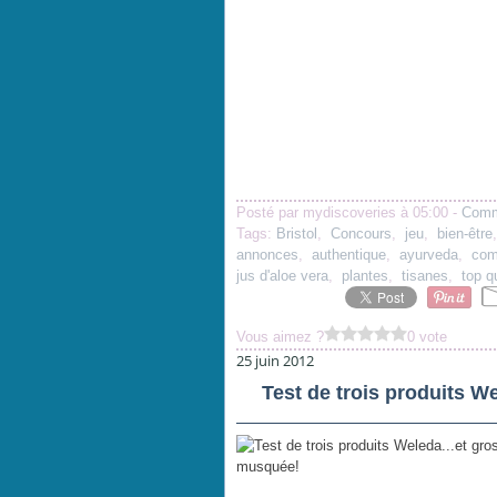
Posté par mydiscoveries à 05:00 -
Comm
Tags:
Bristol
,
Concours
,
jeu
,
bien-être
annonces
,
authentique
,
ayurveda
,
com
jus d'aloe vera
,
plantes
,
tisanes
,
top q
Vous aimez ?
0 vote
25 juin 2012
Test de trois produits We