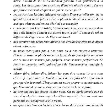
même. L'oubli de soi et du bonheur possible nuit gravement à la
santé. Les deux questions cruciales d'une vie réussie sont: qu'est-ce
que j'aime vraiment, et qu'est-ce qui me met en joie?
les distractions les plus efficaces modifient l'humeur: elles sont gaies
quand on est triste (alors qu'on a plutôt tendance à écouter de la
musique triste quand on est déprimé
par exemple
).
comme le disait Oscar Wilde,
"s'aimer soi-même, c'est se lancer dans
une belle histoire d'amour qui durera toute la vie"
. L'amour de soi est
différent de l'égoïsme ou de l'égocentrisme!
nos erreurs nous recadrent: aimons nos erreurs car elles nous disent
où est notre voie.
ne nous identifions pas à nos bons ou à nos mauvais résultats.
Concentrons-nous plutôt sur notre façon de toujours faire au mieux
car si nous ne sommes pas parfaits, nous sommes perfectibles. Se
sentir en progrès, voila qui redonne de l'assurance et regonfle le
moral!
laisser faire, laisser dire, laisser les gens être comme ils sont sans
être trop regardant est l'un des conseils les plus utiles qui soient
pour garder le moral. L'important est notre propre comportement, ce
que l'on attend de nous-même, ce que l'on croit bon de faire.
ne prenons pas les choses contre nous. On ne parle jamais que de
soi: si quelqu'un nous reproche d'être agressif, c'est souvent une
personne qui est agressive elle-même.
acceptons les hauts et les bas. Une crise ne dure pas et nos capacités