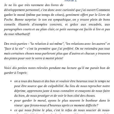
Je ne lis que très rarement des livres de
développement personnel, c'est donc avec curiosité que j'ai ouvert
Comment
garder le moral (même par temps de crises),
gentiment offert par le Livre de
Poche. Bonne surprise: le ton est sympathique, on y trouve plein de bons
conseils illustrés d'exemples concrets, et grâce aux encadrés, aux
paragraphes courts et au plan clair, ce petit ouvrage est facile à lire et pas
du tout rébarbatif!
Des trois parties - "la relation à soi-même", "les relations avec les autres" et
"face à la vie" - c'est la première que j'ai préféré. On ne retiendra pas tout
mais certaines choses nous parleront plus que d'autres et chacun y trouvera
des pistes pour voir le verre à moitié plein!
Voici dix petites notes relevées pendant ma lecture qu'il me parait bon de
garder à l'esprit:
on a tous des hauts et des bas et vouloir être heureux tout le temps ne
peut être source que de culpabilité. Au lieu de nous reprocher notre
déprime, apprenons juste à nous connaître et essayons de nous faire
du bien, de nous protéger et de voir le bon côté des choses.
pour garder le moral, ayons le plus souvent le bonheur dans le
viseur: que ferons-nous d'heureux après ce moment difficile?
ce qui nous freine le plus, c'est le refus de nous soucier de nous-