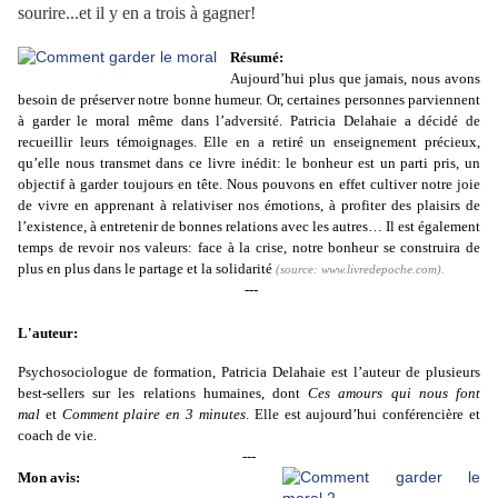
sourire...et il y en a trois à gagner!
Résumé:
Aujourd’hui plus que jamais, nous avons
besoin de préserver notre bonne humeur. Or, certaines personnes parviennent
à garder le moral même dans l’adversité. Patricia Delahaie a décidé de
recueillir leurs témoignages. Elle en a retiré un enseignement précieux,
qu’elle nous transmet dans ce livre inédit: le bonheur est un parti pris, un
objectif à garder toujours en tête. Nous pouvons en effet cultiver notre joie
de vivre en apprenant à relativiser nos émotions, à profiter des plaisirs de
l’existence, à entretenir de bonnes relations avec les autres… Il est également
temps de revoir nos valeurs: face à la crise, notre bonheur se construira de
plus en plus dans le partage et la solidarité
(source:
www.livredepoche.com
).
---
L'auteur:
Psychosociologue de formation, Patricia Delahaie est l’auteur de plusieurs
best-sellers sur les relations humaines, dont
Ces amours qui nous font
mal
et
Comment plaire en 3 minutes
. Elle est aujourd’hui conférencière et
coach de vie.
---
Mon avis: