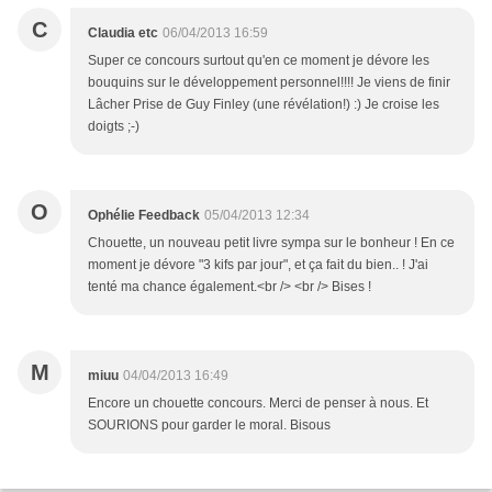
C
Claudia etc
06/04/2013 16:59
Super ce concours surtout qu'en ce moment je dévore les
bouquins sur le développement personnel!!!! Je viens de finir
Lâcher Prise de Guy Finley (une révélation!) :) Je croise les
doigts ;-)
O
Ophélie Feedback
05/04/2013 12:34
Chouette, un nouveau petit livre sympa sur le bonheur ! En ce
moment je dévore "3 kifs par jour", et ça fait du bien.. ! J'ai
tenté ma chance également.<br /> <br /> Bises !
M
miuu
04/04/2013 16:49
Encore un chouette concours. Merci de penser à nous. Et
SOURIONS pour garder le moral. Bisous