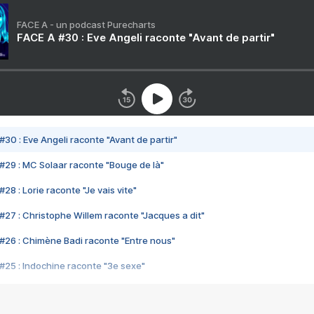
FACE A - un podcast Purecharts
FACE A #30 : Eve Angeli raconte "Avant de partir"
#30 : Eve Angeli raconte "Avant de partir"
#29 : MC Solaar raconte "Bouge de là"
28 : Lorie raconte "Je vais vite"
#27 : Christophe Willem raconte "Jacques a dit"
#26 : Chimène Badi raconte "Entre nous"
#25 : Indochine raconte "3e sexe"
#24 : Zaho raconte "C'est chelou"