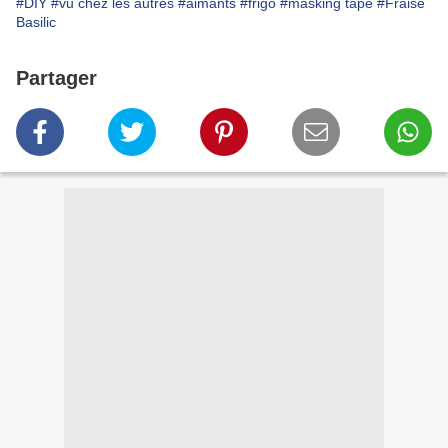
#DIY
#vu chez les autres
#aimants
#frigo
#masking tape
#Fraise
Basilic
Partager