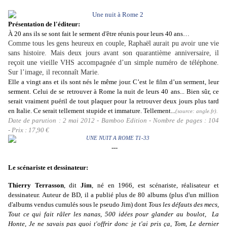
Présentation de l'éditeur:
À 20 ans ils se sont fait le serment d'être réunis pour leurs 40 ans…
Comme tous les gens heureux en couple, Raphaël aurait pu avoir une vie
sans histoire. Mais deux jours avant son quarantième anniversaire, il
reçoit une vieille VHS accompagnée d’un simple numéro de téléphone.
Sur l’image, il reconnaît Marie.
Elle a vingt ans et ils sont nés le même jour. C’est le film d’un serment, leur
serment. Celui de se retrouver à Rome la nuit de leurs 40 ans... Bien sûr, ce
serait vraiment puéril de tout plaquer pour la retrouver deux jours plus tard
en Italie. Ce serait tellement stupide et immature. Tellement...
(source:
angle.fr
).
Date de parution : 2 mai 2012 - Bamboo Edition - Nombre de pages : 104
- Prix : 17,90 €
---
Le scénariste et dessinateur:
Thierry Terrasson
, dit
Jim
, né en 1966, est scénariste, réalisateur et
dessinateur. Auteur de BD, il a publié plus de 80 albums (plus d'un million
d'albums vendus cumulés sous le pseudo Jim) dont
Tous les défauts des mecs,
Tout ce qui fait râler les nanas, 500 idées pour glander au boulot, La
Honte, Je ne savais pas quoi t'offrir donc je t'ai pris ça, Tom, Le dernier