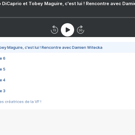
 DiCaprio et Tobey Maguire, c'est lui ! Rencontre avec Dam
bey Maguire, c'est lui ! Rencontre avec Damien Witecka
e 6
e 5
e 4
e 3
s créatrices de la VF !
e 2
e 1
e Mektoub My Love arrive enfin ! Rencontre avec Shaïn Boumedine et Sal