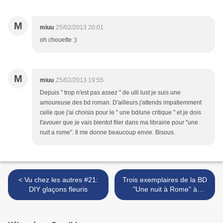
M
miuu
25/02/2013 20:01
oh chouette :)
M
miuu
25/02/2013 19:55
Depuis " trop n'est pas assez " de ulli lust je suis une
amoureuse des bd roman. D'ailleurs j'attends impatiemment
celle que j'ai choisis pour le " une bd/une critique " et je dois
t'avouer que je vais bientot filer dans ma librairie pour "une
nuit a rome". Il me donne beaucoup envie. Bisous.
< Vu chez les autres #21:
Trois exemplaires de la BD
DIY glaçons fleuris
"Une nuit à Rome" à
gagner! >