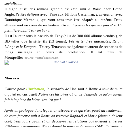
socialiste...
Il signe aussi des romans graphiques:
Une nuit à Rome
chez Grand
Angle,
Petites éclipses
avec ‘Fane aux éditions Casterman,
L’Invitation
avec
Dominique Mermoux, qui vont tous trois être adaptés au cinéma. Deux
albums sont en cours de réalisation:
Où sont passés les grands jours?
et
Un
petit livre oublié sur un banc
.
Il est l'auteur sous le pseudo de Téhy (plus de 300 000 albums vendus!), de
BD telles que la série
Yiu
(13 tomes),
Fée & tendres automates, Reign,
L'Ange et le Dragon
... Thierry Terrasson est également auteur de scénarios de
longs métrages en cours de production. Il vit près de
Montpellier
(source:
ventsdouest.com
).
---
Mon avis:
Comme pour
L'invitation
, le scénario de
Une nuit à Rome
a tout de suite
aiguisé ma curiosité! J'aime ces histoires où on se
demande ce qu'on aurait
fait à la place du héros: ira, ira pas?
Après un prologue dans lequel on découvre ce qui s'est passé au lendemain
de cette fameuse nuit à Rome, on retrouve Raphaël et Marie (chacun de leur
côté) trois jours avant et on découvre les relations qui existent entre les
différents personnages. Etant donné le nombre de pages (104), l'histoire a