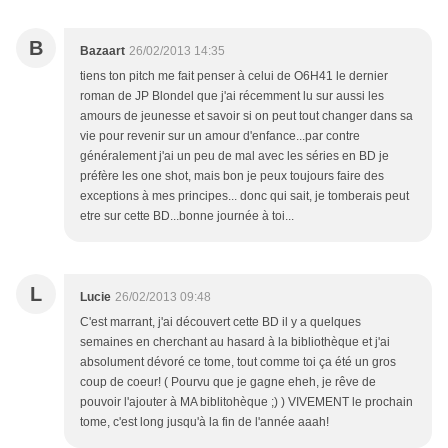
B
Bazaart
26/02/2013 14:35
tiens ton pitch me fait penser à celui de O6H41 le dernier
roman de JP Blondel que j'ai récemment lu sur aussi les
amours de jeunesse et savoir si on peut tout changer dans sa
vie pour revenir sur un amour d'enfance...par contre
généralement j'ai un peu de mal avec les séries en BD je
préfère les one shot, mais bon je peux toujours faire des
exceptions à mes principes... donc qui sait, je tomberais peut
etre sur cette BD...bonne journée à toi...
L
Lucie
26/02/2013 09:48
C'est marrant, j'ai découvert cette BD il y a quelques
semaines en cherchant au hasard à la bibliothèque et j'ai
absolument dévoré ce tome, tout comme toi ça été un gros
coup de coeur! ( Pourvu que je gagne eheh, je rêve de
pouvoir l'ajouter à MA biblitohèque ;) ) VIVEMENT le prochain
tome, c'est long jusqu'à la fin de l'année aaah!